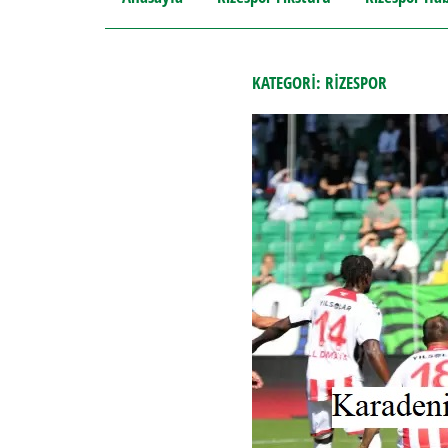
KATEGORI:
RIZESPOR