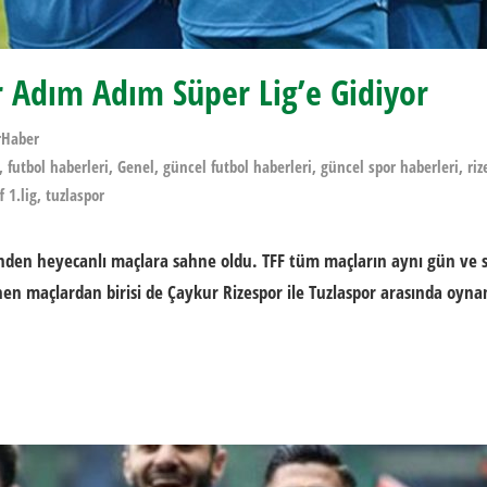
r Adım Adım Süper Lig’e Gidiyor
rHaber
,
futbol haberleri
,
Genel
,
güncel futbol haberleri
,
güncel spor haberleri
,
riz
f 1.lig
,
tuzlaspor
irinden heyecanlı maçlara sahne oldu. TFF tüm maçların aynı gün ve
n maçlardan birisi de Çaykur Rizespor ile Tuzlaspor arasında oynan