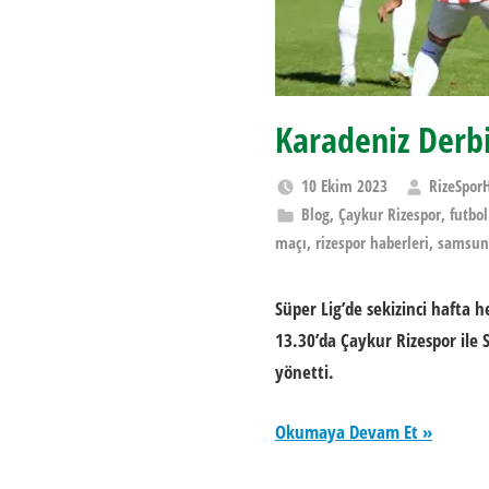
Karadeniz Derbi
10 Ekim 2023
RizeSpor
Blog
,
Çaykur Rizespor
,
futbol
maçı
,
rizespor haberleri
,
samsun
Süper Lig’de sekizinci hafta
13.30’da Çaykur Rizespor ile
yönetti.
Okumaya Devam Et