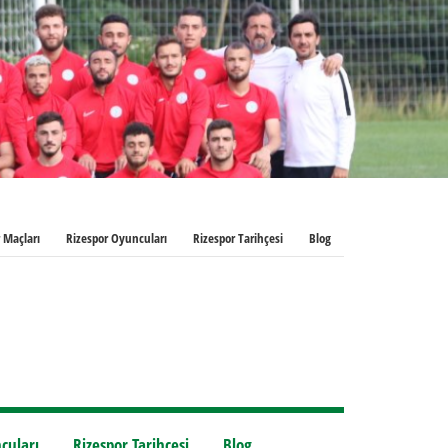
 Maçları
Rizespor Oyuncuları
Rizespor Tarihçesi
Blog
cuları
Rizespor Tarihçesi
Blog