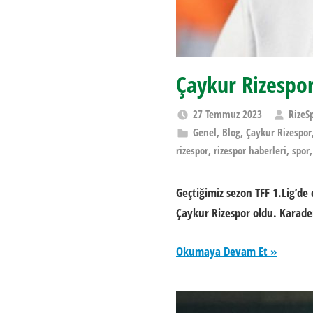
Çaykur Rizespor
27 Temmuz 2023
RizeS
Genel
,
Blog
,
Çaykur Rizespor
rizespor
,
rizespor haberleri
,
spor
Geçtiğimiz sezon TFF 1.Lig’de 
Çaykur Rizespor oldu. Karadeni
Okumaya Devam Et