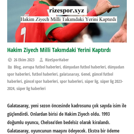
Hakim Ziyech Milli Takımdaki Yerini Kaptırdı
26 Ekim 2023
RizeSporHaber
Blog
,
avrupa futbol haberleri
,
dünyadan futbol haberleri
,
dünyadan
spor haberleri
,
futbol haberleri
,
galatasaray
,
Genel
,
güncel futbol
haberleri
,
güncel spor haberleri
,
spor haberleri
,
süper lig
,
süper lig 2023-
2024
,
süper lig haberleri
Galatasaray, yeni sezon öncesinde kadrosunu çok sayıda isim ile
güçlendirdi. Onlardan birisi de Hakim Ziyech oldu. 1993
doğumlu oyuncu, Chelsea’den bedelsiz olarak kiralandı.
Galatasaray, oyuncunun maaşını ödeyecek. Ekstra bir ödeme