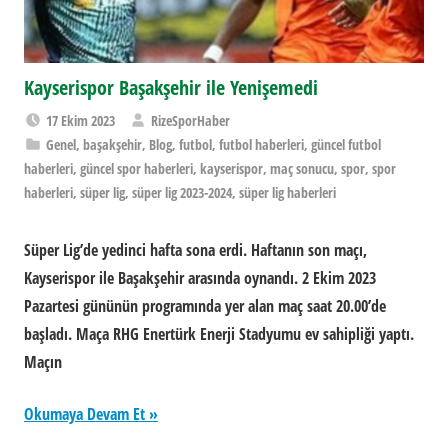
Kayserispor Başakşehir ile Yenişemedi
17 Ekim 2023
RizeSporHaber
Genel
,
başakşehir
,
Blog
,
futbol
,
futbol haberleri
,
güncel futbol
haberleri
,
güncel spor haberleri
,
kayserispor
,
maç sonucu
,
spor
,
spor
haberleri
,
süper lig
,
süper lig 2023-2024
,
süper lig haberleri
Süper Lig’de yedinci hafta sona erdi. Haftanın son maçı,
Kayserispor ile Başakşehir arasında oynandı. 2 Ekim 2023
Pazartesi gününün programında yer alan maç saat 20.00’de
başladı. Maça RHG Enertürk Enerji Stadyumu ev sahipliği yaptı.
Maçın
Okumaya Devam Et