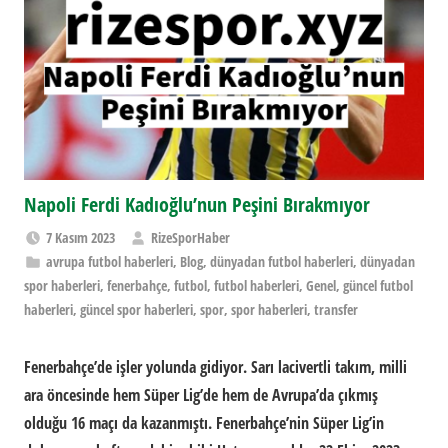
Napoli Ferdi Kadıoğlu’nun Peşini Bırakmıyor
7 Kasım 2023
RizeSporHaber
avrupa futbol haberleri
,
Blog
,
dünyadan futbol haberleri
,
dünyadan
spor haberleri
,
fenerbahçe
,
futbol
,
futbol haberleri
,
Genel
,
güncel futbol
haberleri
,
güncel spor haberleri
,
spor
,
spor haberleri
,
transfer
Fenerbahçe’de işler yolunda gidiyor. Sarı lacivertli takım, milli
ara öncesinde hem Süper Lig’de hem de Avrupa’da çıkmış
olduğu 16 maçı da kazanmıştı. Fenerbahçe’nin Süper Lig’in