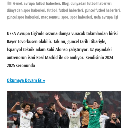
Genel
,
avrupa futbol haberleri
,
Blog
,
dünyadan futbol haberleri
,
dünyadan spor haberleri
,
futbol
,
futbol haberleri
,
güncel futbol haberleri
,
güncel spor haberleri
,
maç sonucu
,
spor
,
spor haberleri
,
uefa avrupa ligi
UEFA Avrupa Ligi’nde sezona damga vuracak takımlardan birisi
Bayer Leverkusen olabilir. Takımı, güncel tarih itibariyle,
İspanyol teknik adam Xabi Alonso çalıştırıyor. 42 yaşındaki
antrenörün ismi Real Madrid ile de anılıyor. Kendisinin 2024 –
2025 sezonunda
Okumaya Devam Et