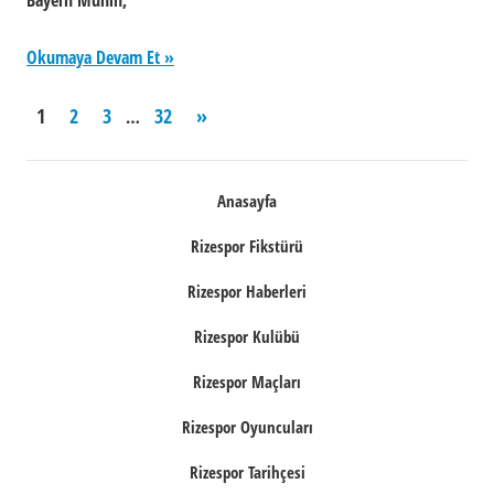
Okumaya Devam Et
Yazı
Next
1
2
3
32
»
…
Posts
sayfalaması
Anasayfa
Rizespor Fikstürü
Rizespor Haberleri
Rizespor Kulübü
Rizespor Maçları
Rizespor Oyuncuları
Rizespor Tarihçesi