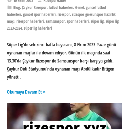
10 Ekim 2023
RizeSporHaber
Blog
,
Çaykur Rizespor
,
futbol haberleri
,
Genel
,
güncel futbol
haberleri
,
güncel spor haberleri
,
rizespor
,
rizespor giresunspor hazırlık
maçı
,
rizespor haberleri
,
samsunspor
,
spor haberleri
,
süper lig
,
süper lig
2023-2024
,
süper lig haberleri
Süper Lig’de sekizinci hafta heyecanı, 8 Ekim 2023 Pazar günü
oynanan maçlar ile devam ediyor. Günün ilk maçında saat
13.30’da Çaykur Rizespor ile Samsunspor karşı karşıya geldi.
Çaykur Didi Stadyumu’nda oynanan maçı Abdülkadir Bitigen
yönetti.
Okumaya Devam Et