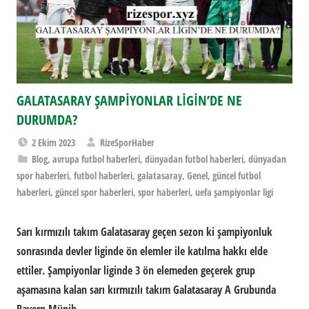
GALATASARAY ŞAMPİYONLAR LİGİN’DE NE
DURUMDA?
2 Ekim 2023
RizeSporHaber
Blog
,
avrupa futbol haberleri
,
dünyadan futbol haberleri
,
dünyadan
spor haberleri
,
futbol haberleri
,
galatasaray
,
Genel
,
güncel futbol
haberleri
,
güncel spor haberleri
,
spor haberleri
,
uefa şampiyonlar ligi
Sarı kırmızılı takım Galatasaray geçen sezon ki şampiyonluk
sonrasında devler liginde ön elemler ile katılma hakkı elde
ettiler. Şampiyonlar liginde 3 ön elemeden geçerek grup
aşamasına kalan sarı kırmızılı takım Galatasaray A Grubunda
Bayern Münih,