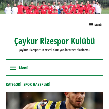
İçeriğe
geç
Menü
Çaykur Rizespor Kulübü
Çaykur Rizespor'un resmi olmayan internet platformu
Menü
KATEGORI:
SPOR HABERLERI