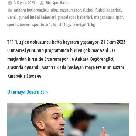
3 Kasım 2023
RizeSporHaber
ankara keçiörengücü
,
Blog
,
erzurumspor
,
futbol
,
futbol haberleri
,
Genel
,
güncel futbol haberleri
,
güncel spor haberleri
,
maç sonucu
,
spor
,
spor haberleri
,
spor toto 1. lig
,
tff 1.lig
,
trendyol 1. lig
TFF 1.Lig’de dokuzuncu hafta heyecanı yaşanıyor. 21 Ekim 2023
Cumartesi gününün programında birden çok maç vardı. O
maçlardan birisi de Erzurumspor ile Ankara Keçiörengücü
arasında oynandı. Saat 13.30’da başlayan maça Erzurum Kazım
Karabekir Stadı ev
Okumaya Devam Et