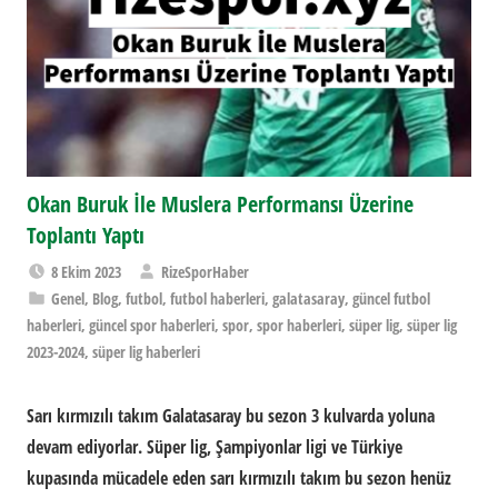
Okan Buruk İle Muslera Performansı Üzerine
Toplantı Yaptı
8 Ekim 2023
RizeSporHaber
Genel
,
Blog
,
futbol
,
futbol haberleri
,
galatasaray
,
güncel futbol
haberleri
,
güncel spor haberleri
,
spor
,
spor haberleri
,
süper lig
,
süper lig
2023-2024
,
süper lig haberleri
Sarı kırmızılı takım Galatasaray bu sezon 3 kulvarda yoluna
devam ediyorlar. Süper lig, Şampiyonlar ligi ve Türkiye
kupasında mücadele eden sarı kırmızılı takım bu sezon henüz