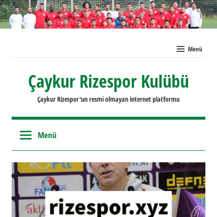
İçeriğe
geç
Menü
Çaykur Rizespor Kulübü
Çaykur Rizespor'un resmi olmayan internet platformu
Menü