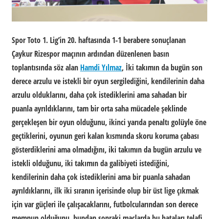
Spor Toto 1. Lig’in 20. haftasında 1-1 berabere sonuçlanan
Çaykur Rizespor maçının ardından düzenlenen basın
toplantısında söz alan
Hamdi Yılmaz
, İki takımın da bugün son
derece arzulu ve istekli bir oyun sergilediğini, kendilerinin daha
arzulu olduklarını, daha çok istediklerini ama sahadan bir
puanla ayrıldıklarını, tam bir orta saha mücadele şeklinde
gerçekleşen bir oyun olduğunu, ikinci yarıda penaltı golüyle öne
geçtiklerini, oyunun geri kalan kısmında skoru koruma çabası
gösterdiklerini ama olmadığını, iki takımın da bugün arzulu ve
istekli olduğunu, iki takımın da galibiyeti istediğini,
kendilerinin daha çok istediklerini ama bir puanla sahadan
ayrıldıklarını, ilk iki sıranın içerisinde olup bir üst lige çıkmak
için var güçleri ile çalışacaklarını, futbolcularından son derece
memnun olduğunu, bundan sonraki maçlarda bu hataları telafi