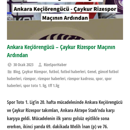
Ankara Keçiörengücü – Çaykur Rizespor Maçının
Ardından
30 Ocak 2023
RizeSporHaber
Blog
,
Çaykur Rizespor
,
futbol
,
futbol haberleri
,
Genel
,
güncel futbol
haberleri
,
rizespor
,
rizespor haberleri
,
rizespor kadrosu
,
spor
,
spor
haberleri
,
spor toto 1. lig
,
tff 1.lig
Spor Toto 1. Lig’in 20. hafta mücadelesinde Ankara Keçiörengücü
ve Çaykur Rizespor takımları, Ankara Aktepe Stadı’nda karşı
karşıya geldi. Mücadelenin ilk yarısı golsüz eşitlikle sona
ererken, ikinci yarıda 69. dakikada Melih İnan (p) ve 76.