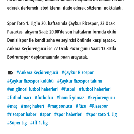
ederek ilerlemek istediklerini ifade ederek sözlerini noktaladı.
Spor Toto 1. Lig’in 20. haftasında Çaykur Rizespor, 23 Ocak
Pazartesi akşamı Saat: 20.00’de son haftaların formda ekibi
Denizlispor ile kendi saha ve seyircisi önünde karşılaşacak.
Ankara Keçiörengücü ise 22 Ocak Pazar günü Saat: 13:30’da
Bodrumspor deplasmanında puan arayacak.
Ankara Keçiörengücü
Çaykur Rizespor
Çaykur Rizespor kulübü
Çaykur Rizespor takımı
en güncel futbol haberleri
futbol
futbol haberleri
futbol maçı
futbolcu
hamdi yılmaz
keçiörengücü
maç
maç haberi
maç sonucu
Rize
Rizespor
rizespor haber
spor
spor haberleri
spor toto 1. Lig
Süper Lig
tff 1. lig