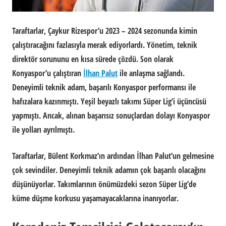
Taraftarlar, Çaykur Rizespor’u 2023 – 2024 sezonunda kimin
çalıştıracağını fazlasıyla merak ediyorlardı. Yönetim, teknik
direktör sorununu en kısa sürede çözdü. Son olarak
Konyaspor’u çalıştıran
İlhan Palut
ile anlaşma sağlandı.
Deneyimli teknik adam, başarılı Konyaspor performansı ile
hafızalara kazınmıştı. Yeşil beyazlı takımı Süper Lig’i üçüncüsü
yapmıştı. Ancak, alınan başarısız sonuçlardan dolayı Konyaspor
ile yolları ayrılmıştı.
Taraftarlar, Bülent Korkmaz’ın ardından İlhan Palut’un gelmesine
çok sevindiler. Deneyimli teknik adamın çok başarılı olacağını
düşünüyorlar. Takımlarının önümüzdeki sezon Süper Lig’de
küme düşme korkusu yaşamayacaklarına inanıyorlar.