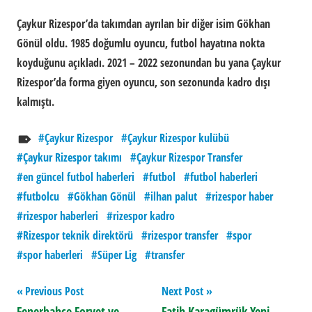
Çaykur Rizespor’da takımdan ayrılan bir diğer isim Gökhan
Gönül oldu. 1985 doğumlu oyuncu, futbol hayatına nokta
koyduğunu açıkladı. 2021 – 2022 sezonundan bu yana Çaykur
Rizespor’da forma giyen oyuncu, son sezonunda kadro dışı
kalmıştı.
Çaykur Rizespor
Çaykur Rizespor kulübü
Çaykur Rizespor takımı
Çaykur Rizespor Transfer
en güncel futbol haberleri
futbol
futbol haberleri
futbolcu
Gökhan Gönül
ilhan palut
rizespor haber
rizespor haberleri
rizespor kadro
Rizespor teknik direktörü
rizespor transfer
spor
spor haberleri
Süper Lig
transfer
Yazı
Previous Post
Next Post
Fenerbahçe Forvet ve
Fatih Karagümrük Yeni