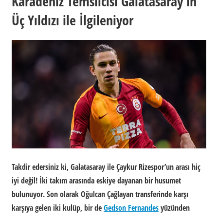
Karadeniz Temsilcisi Galatasaray’ın
Üç Yıldızı ile İlgileniyor
Takdir edersiniz ki, Galatasaray ile Çaykur Rizespor’un arası hiç
iyi değil! İki takım arasında eskiye dayanan bir husumet
bulunuyor. Son olarak Oğulcan Çağlayan transferinde karşı
karşıya gelen iki kulüp, bir de
Gedson Fernandes
yüzünden