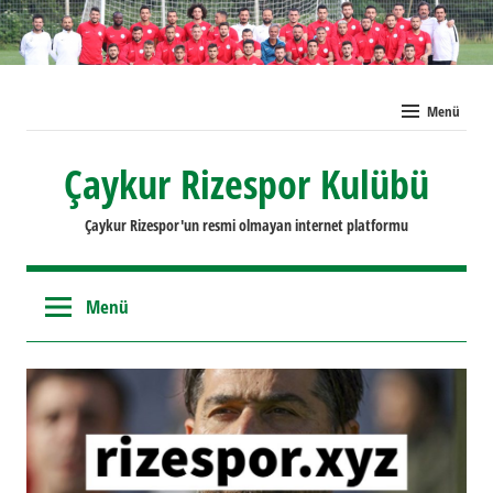
İçeriğe
geç
Menü
Çaykur Rizespor Kulübü
Çaykur Rizespor'un resmi olmayan internet platformu
Menü