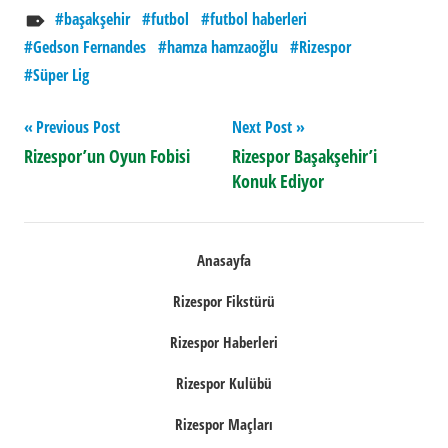
başakşehir
futbol
futbol haberleri
Gedson Fernandes
hamza hamzaoğlu
Rizespor
Süper Lig
Yazı
Previous Post
Next Post
Rizespor’un Oyun Fobisi
Rizespor Başakşehir’i
gezinmesi
Konuk Ediyor
Anasayfa
Rizespor Fikstürü
Rizespor Haberleri
Rizespor Kulübü
Rizespor Maçları