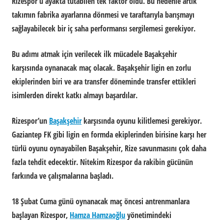
Rizespor’u ayakta tutabilen tek faktör oldu. Bu nedenle artık
takımın fabrika ayarlarına dönmesi ve taraftarıyla barışmayı
sağlayabilecek bir iç saha performansı sergilemesi gerekiyor.
Bu adımı atmak için verilecek ilk mücadele Başakşehir
karşısında oynanacak maç olacak. Başakşehir ligin en zorlu
ekiplerinden biri ve ara transfer döneminde transfer ettikleri
isimlerden direkt katkı almayı başardılar.
Rizespor’un
Başakşehir
karşısında oyunu kilitlemesi gerekiyor.
Gaziantep FK gibi ligin en formda ekiplerinden birisine karşı her
türlü oyunu oynayabilen Başakşehir, Rize savunmasını çok daha
fazla tehdit edecektir. Nitekim Rizespor da rakibin gücünün
farkında ve çalışmalarına başladı.
18 Şubat Cuma günü oynanacak maç öncesi antrenmanlara
başlayan Rizespor,
Hamza Hamzaoğlu
yönetimindeki