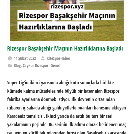
Rizespor Başakşehir Maçının Hazırlıklarına Başladı
14 Şubat 2022
RizeSporHaber
Blog
,
Çaykur Rizespor
,
Genel
Süper Lig’in ikinci yarısında aldığı kötü sonuçlarla birlikte
kümede kalma mücadelesinde büyük bir hasar alan Rizespor,
fabrika ayarlarına dönmek istiyor. İlk devrenin ortasından
itibaren iç sahada aldığı galibiyetlerle puanları hanesine ekleyen
Karadeniz temsilcisi, ikinci yarıda da artık bu tarz bir seri
yakalamanın peşinde. Bu serinin ilk adımı olarak belirlenen maç
ise ligin en güçlü takımlarından birisi olan Başakşehir karşısında