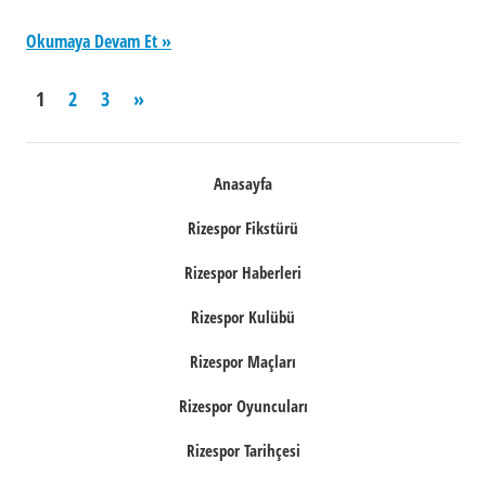
Okumaya Devam Et
Yazı
Next
1
2
3
»
Posts
sayfalaması
Anasayfa
Rizespor Fikstürü
Rizespor Haberleri
Rizespor Kulübü
Rizespor Maçları
Rizespor Oyuncuları
Rizespor Tarihçesi