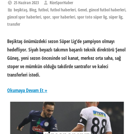
25 Haziran 2023
RizeSporHaber
beşiktaş
,
Blog
,
futbol
,
futbol haberleri
,
Genel
,
güncel futbol haberleri
,
güncel spor haberleri
,
spor
,
spor haberleri
,
spor toto süper lig
,
süper lig
,
transfer
Beşiktaş önümüzdeki sezon Süper Lig’de şampiyon olmayı
hedefliyor. Siyah beyazlı takımın başarılı teknik direktörü Şenol
Güneş, yeni sezon öncesinde sol kanat, merkez orta saha, sağ
stoper ve mümkün olduğu takdirde santrafor ve kaleci
transferleri istedi.
Okumaya Devam Et