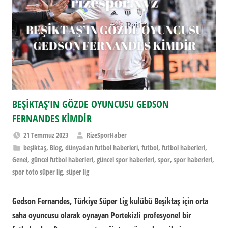
BEŞİKTAŞ’IN GÖZDE OYUNCUSU GEDSON
FERNANDES KİMDİR
21 Temmuz 2023
RizeSporHaber
beşiktaş
,
Blog
,
dünyadan futbol haberleri
,
futbol
,
futbol haberleri
,
Genel
,
güncel futbol haberleri
,
güncel spor haberleri
,
spor
,
spor haberleri
,
spor toto süper lig
,
süper lig
Gedson Fernandes, Türkiye Süper Lig kulübü Beşiktaş için orta
saha oyuncusu olarak oynayan Portekizli profesyonel bir