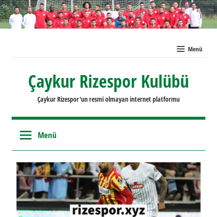
İçeriğe
geç
Menü
Çaykur Rizespor Kulübü
Çaykur Rizespor'un resmi olmayan internet platformu
Menü