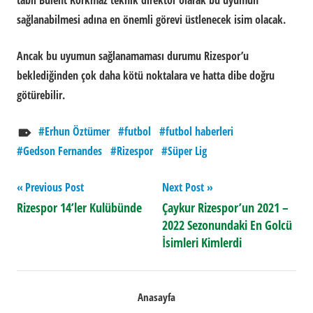
tabii Bülent Korkmaz teknik direktör olarak bu uyumun
sağlanabilmesi adına en önemli görevi üstlenecek isim olacak.
Ancak bu uyumun sağlanamaması durumu Rizespor’u
beklediğinden çok daha kötü noktalara ve hatta dibe doğru
götürebilir.
Erhun Öztümer
futbol
futbol haberleri
Gedson Fernandes
Rizespor
Süper Lig
Yazı
Previous Post
Next Post
Rizespor 14’ler Kulübünde
Çaykur Rizespor’un 2021 –
gezinmesi
2022 Sezonundaki En Golcü
İsimleri Kimlerdi
Anasayfa