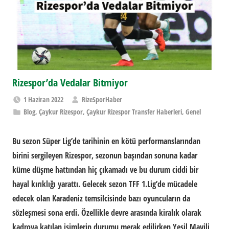
Rizespor’da Vedalar Bitmiyor
1 Haziran 2022
RizeSporHaber
Blog
,
Çaykur Rizespor
,
Çaykur Rizespor Transfer Haberleri
,
Genel
Bu sezon Süper Lig’de tarihinin en kötü performanslarından
birini sergileyen Rizespor, sezonun başından sonuna kadar
küme düşme hattından hiç çıkamadı ve bu durum ciddi bir
hayal kırıklığı yarattı. Gelecek sezon TFF 1.Lig’de mücadele
edecek olan Karadeniz temsilcisinde bazı oyuncuların da
sözleşmesi sona erdi. Özellikle devre arasında kiralık olarak
kadroya katılan isimlerin durumu merak edilirken Yeşil Mavili