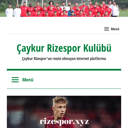
İçeriğe
geç
Menü
Çaykur Rizespor Kulübü
Çaykur Rizespor'un resmi olmayan internet platformu
Menü