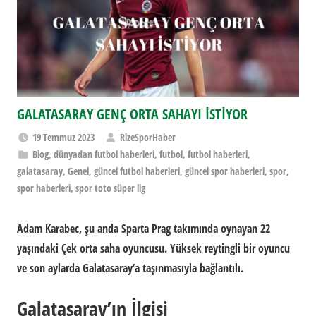
GALATASARAY GENÇ ORTA SAHAYI İSTİYOR
19 Temmuz 2023
RizeSporHaber
Blog
,
dünyadan futbol haberleri
,
futbol
,
futbol haberleri
,
galatasaray
,
Genel
,
güncel futbol haberleri
,
güncel spor haberleri
,
spor
,
spor haberleri
,
spor toto süper lig
Adam Karabec, şu anda Sparta Prag takımında oynayan 22
yaşındaki Çek orta saha oyuncusu. Yüksek reytingli bir oyuncu
ve son aylarda Galatasaray’a taşınmasıyla bağlantılı.
Galatasaray’ın İlgisi