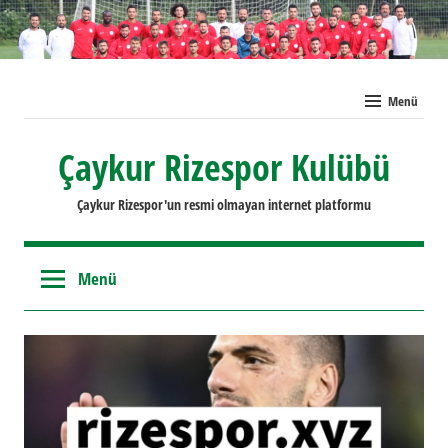
İçeriğe
geç
Menü
Çaykur Rizespor Kulübü
Çaykur Rizespor'un resmi olmayan internet platformu
Menü