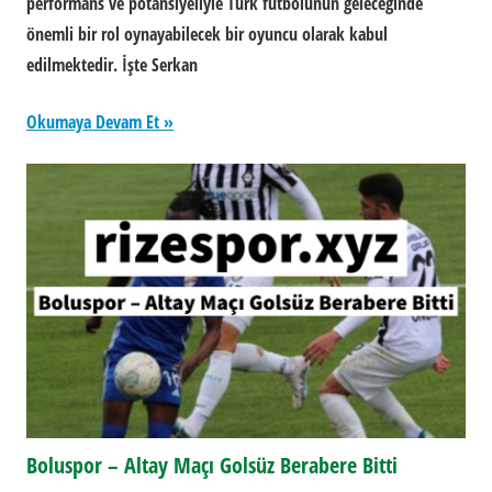
performans ve potansiyeliyle Türk futbolunun geleceğinde
önemli bir rol oynayabilecek bir oyuncu olarak kabul
edilmektedir. İşte Serkan
Okumaya Devam Et
Boluspor – Altay Maçı Golsüz Berabere Bitti