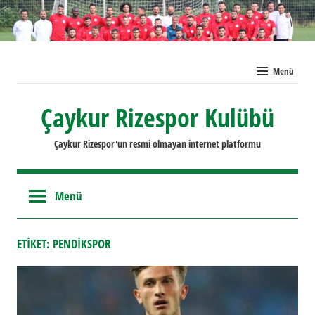
İçeriğe
geç
Menü
Çaykur Rizespor Kulübü
Çaykur Rizespor'un resmi olmayan internet platformu
Menü
ETIKET:
PENDIKSPOR