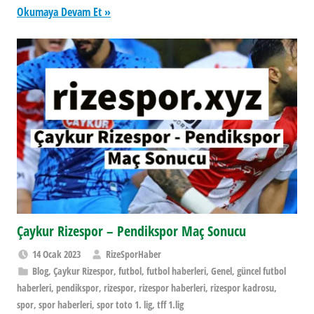
Okumaya Devam Et
Çaykur Rizespor – Pendikspor Maç Sonucu
14 Ocak 2023
RizeSporHaber
Blog
,
Çaykur Rizespor
,
futbol
,
futbol haberleri
,
Genel
,
güncel futbol
haberleri
,
pendikspor
,
rizespor
,
rizespor haberleri
,
rizespor kadrosu
,
spor
,
spor haberleri
,
spor toto 1. lig
,
tff 1.lig