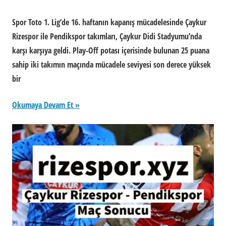
Spor Toto 1. Lig’de 16. haftanın kapanış mücadelesinde Çaykur
Rizespor ile Pendikspor takımları, Çaykur Didi Stadyumu’nda
karşı karşıya geldi. Play-Off potası içerisinde bulunan 25 puana
sahip iki takımın maçında mücadele seviyesi son derece yüksek
bir
Okumaya Devam Et