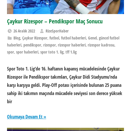
Çaykur Rizespor – Pendikspor Maç Sonucu
26 Aralık 2022
RizeSporHaber
Blog
,
Çaykur Rizespor
,
futbol
,
futbol haberleri
,
Genel
,
güncel futbol
haberleri
,
pendikspor
,
rizespor
,
rizespor haberleri
,
rizespor kadrosu
,
spor
,
spor haberleri
,
spor toto 1. lig
,
tff 1.lig
Spor Toto 1. Lig’de 16. haftanın kapanış mücadelesinde Çaykur
Rizespor ile Pendikspor takımları, Çaykur Didi Stadyumu’nda
karşı karşıya geldi. Play-Off potası içerisinde bulunan 25 puana
sahip iki takımın maçında mücadele seviyesi son derece yüksek
bir
Okumaya Devam Et