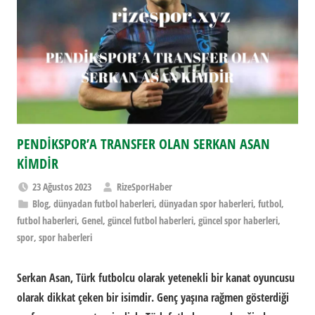
PENDİKSPOR’A TRANSFER OLAN SERKAN ASAN
KİMDİR
23 Ağustos 2023
RizeSporHaber
Blog
,
dünyadan futbol haberleri
,
dünyadan spor haberleri
,
futbol
,
futbol haberleri
,
Genel
,
güncel futbol haberleri
,
güncel spor haberleri
,
spor
,
spor haberleri
Serkan Asan, Türk futbolcu olarak yetenekli bir kanat oyuncusu
olarak dikkat çeken bir isimdir. Genç yaşına rağmen gösterdiği