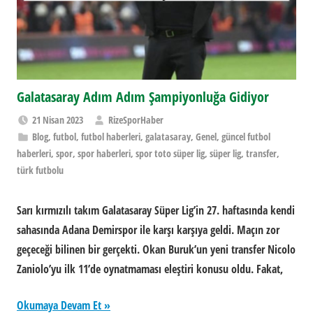
Galatasaray Adım Adım Şampiyonluğa Gidiyor
21 Nisan 2023
RizeSporHaber
Blog
,
futbol
,
futbol haberleri
,
galatasaray
,
Genel
,
güncel futbol
haberleri
,
spor
,
spor haberleri
,
spor toto süper lig
,
süper lig
,
transfer
,
türk futbolu
Sarı kırmızılı takım Galatasaray Süper Lig’in 27. haftasında kendi
sahasında Adana Demirspor ile karşı karşıya geldi. Maçın zor
geçeceği bilinen bir gerçekti. Okan Buruk’un yeni transfer Nicolo
Zaniolo’yu ilk 11’de oynatmaması eleştiri konusu oldu. Fakat,
Okumaya Devam Et