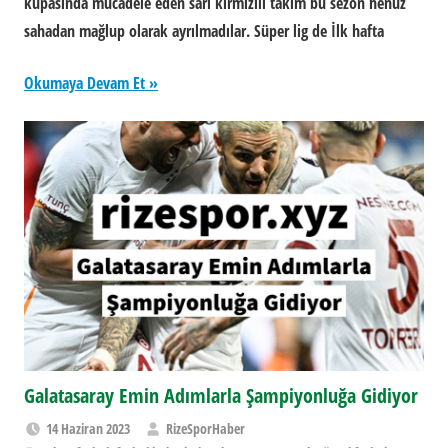
kupasında mücadele eden sarı kırmızılı takım bu sezon henüz
sahadan mağlup olarak ayrılmadılar. Süper lig de İlk hafta
Okumaya Devam Et
Galatasaray Emin Adımlarla Şampiyonluğa Gidiyor
14 Haziran 2023
RizeSporHaber