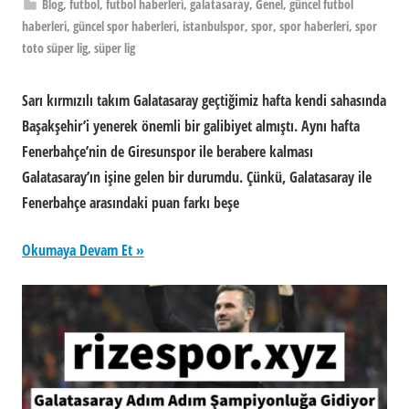
Blog
,
futbol
,
futbol haberleri
,
galatasaray
,
Genel
,
güncel futbol
haberleri
,
güncel spor haberleri
,
istanbulspor
,
spor
,
spor haberleri
,
spor
toto süper lig
,
süper lig
Sarı kırmızılı takım Galatasaray geçtiğimiz hafta kendi sahasında
Başakşehir’i yenerek önemli bir galibiyet almıştı. Aynı hafta
Fenerbahçe’nin de Giresunspor ile berabere kalması
Galatasaray’ın işine gelen bir durumdu. Çünkü, Galatasaray ile
Fenerbahçe arasındaki puan farkı beşe
Okumaya Devam Et