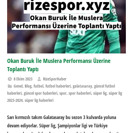
Okan Buruk İle Muslera Performansı Üzerine
Toplantı Yaptı
8 Ekim 2023
RizeSporHaber
Genel
,
Blog
,
futbol
,
futbol haberleri
,
galatasaray
,
güncel futbol
haberleri
,
güncel spor haberleri
,
spor
,
spor haberleri
,
süper lig
,
süper lig
2023-2024
,
süper lig haberleri
Sarı kırmızılı takım Galatasaray bu sezon 3 kulvarda yoluna
devam ediyorlar. Süper lig, Şampiyonlar ligi ve Türkiye