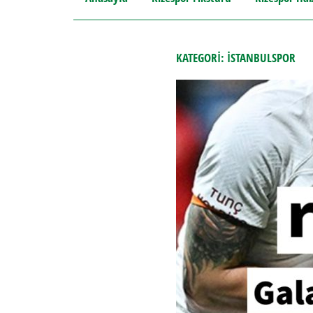
KATEGORI:
ISTANBULSPOR