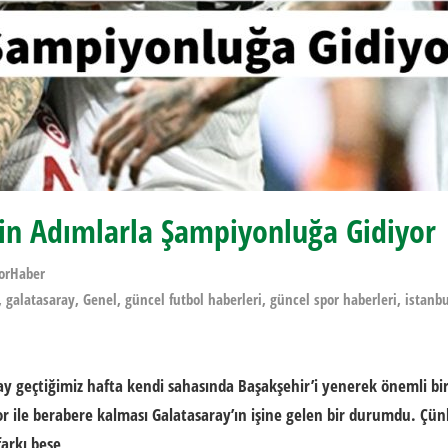
in Adımlarla Şampiyonluğa Gidiyor
orHaber
,
galatasaray
,
Genel
,
güncel futbol haberleri
,
güncel spor haberleri
,
istanbu
ray geçtiğimiz hafta kendi sahasında Başakşehir’i yenerek önemli bir
r ile berabere kalması Galatasaray’ın işine gelen bir durumdu. Çün
arkı beşe