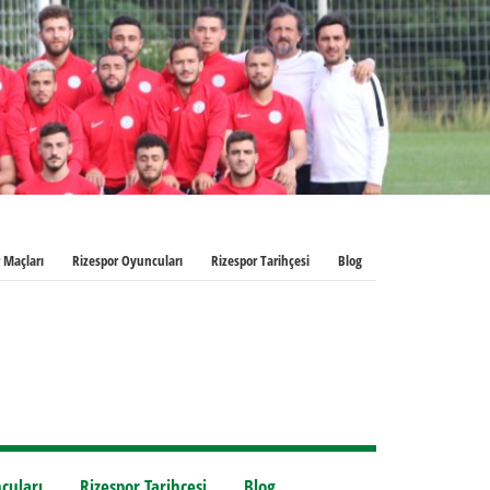
 Maçları
Rizespor Oyuncuları
Rizespor Tarihçesi
Blog
cuları
Rizespor Tarihçesi
Blog