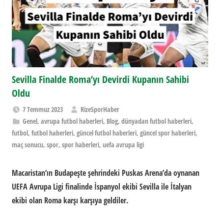
Sevilla Finalde Roma’yı Devirdi Kupanın Sahibi
Oldu
7 Temmuz 2023
RizeSporHaber
Genel
,
avrupa futbol haberleri
,
Blog
,
dünyadan futbol haberleri
,
futbol
,
futbol haberleri
,
güncel futbol haberleri
,
güncel spor haberleri
,
maç sonucu
,
spor
,
spor haberleri
,
uefa avrupa ligi
Macaristan’ın Budapeşte şehrindeki Puskas Arena’da oynanan
UEFA Avrupa Ligi finalinde İspanyol ekibi Sevilla ile İtalyan
ekibi olan Roma karşı karşıya geldiler.