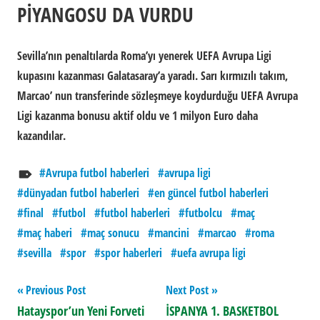
PİYANGOSU DA VURDU
Sevilla’nın penaltılarda Roma’yı yenerek UEFA Avrupa Ligi
kupasını kazanması Galatasaray’a yaradı. Sarı kırmızılı takım,
Marcao’ nun transferinde sözleşmeye koydurduğu UEFA Avrupa
Ligi kazanma bonusu aktif oldu ve 1 milyon Euro daha
kazandılar.
Avrupa futbol haberleri
avrupa ligi
dünyadan futbol haberleri
en güncel futbol haberleri
final
futbol
futbol haberleri
futbolcu
maç
maç haberi
maç sonucu
mancini
marcao
roma
sevilla
spor
spor haberleri
uefa avrupa ligi
Yazı
Previous Post
Next Post
Hatayspor’un Yeni Forveti
İSPANYA 1. BASKETBOL