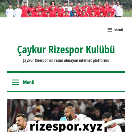
İçeriğe
geç
Menü
Çaykur Rizespor Kulübü
Çaykur Rizespor'un resmi olmayan internet platformu
Menü