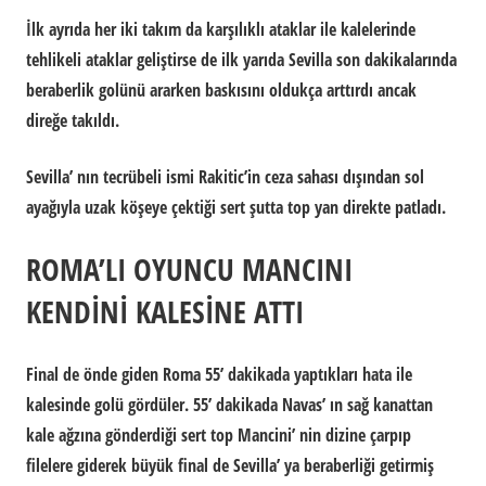
İlk ayrıda her iki takım da karşılıklı ataklar ile kalelerinde
tehlikeli ataklar geliştirse de ilk yarıda Sevilla son dakikalarında
beraberlik golünü ararken baskısını oldukça arttırdı ancak
direğe takıldı.
Sevilla’ nın tecrübeli ismi Rakitic’in ceza sahası dışından sol
ayağıyla uzak köşeye çektiği sert şutta top yan direkte patladı.
ROMA’LI OYUNCU MANCINI
KENDİNİ KALESİNE ATTI
Final de önde giden Roma 55’ dakikada yaptıkları hata ile
kalesinde golü gördüler. 55’ dakikada Navas’ ın sağ kanattan
kale ağzına gönderdiği sert top Mancini’ nin dizine çarpıp
filelere giderek büyük final de Sevilla’ ya beraberliği getirmiş