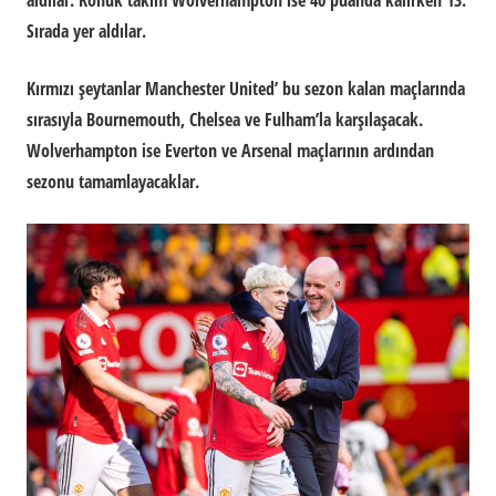
aldılar. Konuk takım Wolverhampton ise 40 puanda kalırken 13.
Sırada yer aldılar.
Kırmızı şeytanlar Manchester United’ bu sezon kalan maçlarında
sırasıyla Bournemouth, Chelsea ve Fulham’la karşılaşacak.
Wolverhampton ise Everton ve Arsenal maçlarının ardından
sezonu tamamlayacaklar.