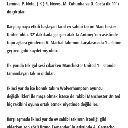
Lemina, P. Neto, ( K ) R. Neves, M. Cuhunha ve D. Costa ilk 11’ i
ile çıktılar.
Karşılaşmaya etkili başlayan taraf ev sahibi takım Manchester
United oldu. 32’ dakikada gelişen atak ta Antony ‘nin asistinde
topu ağlara gönderen A. Martial takımını karşılaşmada 1 – 0 öne
geçiren golü kaydetmiş oldu.
İlk yarıda tek gol sesi çıkarken Manchester United 1 – 0 önde
tamamlayan takım oldular.
İkinci yarıda ise konuk takım Wolverhampton oyuncu
değişiklikleri ile maça olmak istese de rakibi Manchester United
hiç rakibini oyuna ortak etmek niyetinde değildiler.
Karşılaşmada ikinci yarıda ev sahibi takımın istediği gibi
giderken son sözü Bruno Fernandes’ in asistinde A. Garnacho