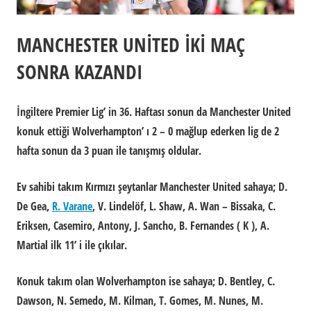
MANCHESTER UNİTED İKİ MAÇ
SONRA KAZANDI
İngiltere Premier Lig’ in 36. Haftası sonun da Manchester United
konuk ettiği Wolverhampton’ ı 2 – 0 mağlup ederken lig de 2
hafta sonun da 3 puan ile tanışmış oldular.
Ev sahibi takım Kırmızı şeytanlar Manchester United sahaya; D.
De Gea,
R. Varane
, V. Lindelöf, L. Shaw, A. Wan – Bissaka, C.
Eriksen, Casemiro, Antony, J. Sancho, B. Fernandes ( K ), A.
Martial ilk 11’ i ile çıkılar.
Konuk takım olan Wolverhampton ise sahaya; D. Bentley, C.
Dawson, N. Semedo, M. Kilman, T. Gomes, M. Nunes, M.