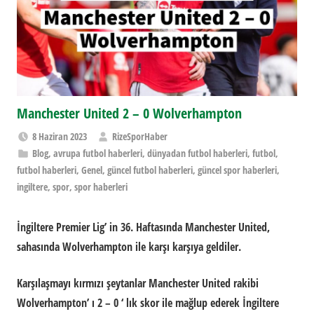
Manchester United 2 – 0 Wolverhampton
8 Haziran 2023
RizeSporHaber
Blog
,
avrupa futbol haberleri
,
dünyadan futbol haberleri
,
futbol
,
futbol haberleri
,
Genel
,
güncel futbol haberleri
,
güncel spor haberleri
,
ingiltere
,
spor
,
spor haberleri
İngiltere Premier Lig’ in 36. Haftasında Manchester United,
sahasında Wolverhampton ile karşı karşıya geldiler.
Karşılaşmayı kırmızı şeytanlar Manchester United rakibi
Wolverhampton’ ı 2 – 0 ‘ lık skor ile mağlup ederek İngiltere