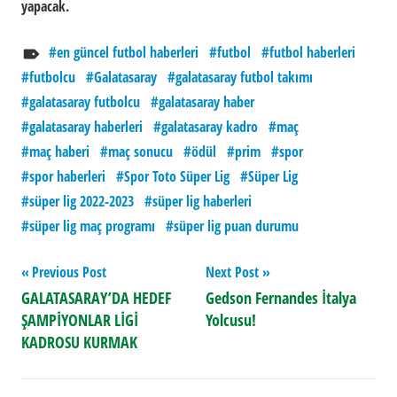
yapacak.
en güncel futbol haberleri
futbol
futbol haberleri
futbolcu
Galatasaray
galatasaray futbol takımı
galatasaray futbolcu
galatasaray haber
galatasaray haberleri
galatasaray kadro
maç
maç haberi
maç sonucu
ödül
prim
spor
spor haberleri
Spor Toto Süper Lig
Süper Lig
süper lig 2022-2023
süper lig haberleri
süper lig maç programı
süper lig puan durumu
Yazı
Previous Post
Next Post
GALATASARAY’DA HEDEF
Gedson Fernandes İtalya
gezinmesi
ŞAMPİYONLAR LİGİ
Yolcusu!
KADROSU KURMAK