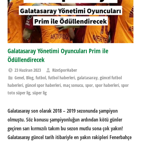
Galatasaray Yönetimi Oyuncuları Prim ile
Ödüllendirecek
23 Haziran 2023
RizeSporHaber
Genel
,
Blog
,
futbol
,
futbol haberleri
,
galatasaray
,
güncel futbol
haberleri
,
güncel spor haberleri
,
maç sonucu
,
spor
,
spor haberleri
,
spor
toto süper lig
,
süper lig
Galatasaray son olarak 2018 – 2019 sezonunda şampiyon
olmuştu. Söz konusu şampiyonluğun ardından kötü günler
geçiren sarı kırmızılı takım bu sezon mutlu sona çok yakın!
Galatasaray güncel tarih itibariyle en yakın rakipleri Fenerbahçe