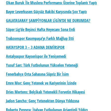
Okan Buruk İle Muslera Performansı Üzerine Toplantı Yaptı
Bayer Leverkusen Güçsüz Rakibi Karşısında Şov Yaptı
GALATASARAY ŞAMPİYONLAR LİGİN’DE NE DURUMDA?
Süper Lig’de Beşinci Hafta Heyecanı Sona Erdi
Trabzonspor Kasımpaşa’yı Farklı Mağlup Etti
HATAYSPOR 3 – 3 ADANA DEMİRSPOR
Antalyaspor Kayserispor ile Yenişemedi
Yusuf Sarı: Türk Futbolunun Yükselen Yeteneği
Fenerbahçe Orta Sahasına Süpriz Bir İsim
Emre Mor: Genç Yetenek ve Kariyerinin İzinde
Dries Mertens: Belçikalı Yetenekli Forvetin Hikayesi
Jadon Sancho: Genç Yetenekten Dünya Yıldızına
Roberto Pereyra: İtalyan Futbolunun Arjantinli Yıldızı