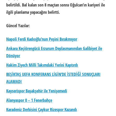
belirtildi. Bal kalan son 8 maçtan sonra Oğulcan’ın kariyeri ile
ilgili planlama yapacağını belirtti.
Güncel Yazılar:
Napoli Ferdi Kadıoğlu’nun Peşini Bırakmıyor
Ankara Keçiörengücü Erzurum Deplasmanından Galibiyet ile
Dönüyor
Hakim Ziyech Milli Takımdaki Yerini Kaptırdı
BEŞİKTAŞ UEFA KONFERANS LİGİN’DE İSTEDİĞİ SONUÇLARI
ALAMADI
Kayserispor Başakşehir ile Yenişemedi
Alanyaspor 0 – 1 Fenerbahçe
Karadeniz Derbisini Çaykur Rizespor Kazandı