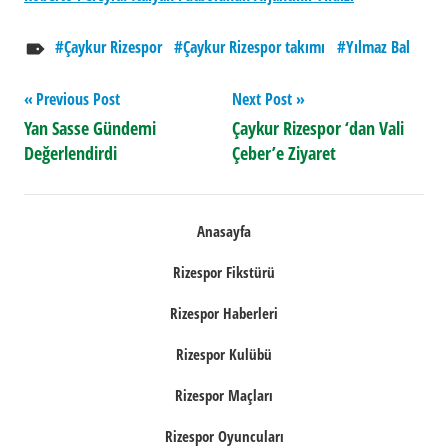
Çaykur Rizespor
Çaykur Rizespor takımı
Yılmaz Bal
Yazı
Previous Post
Next Post
Yan Sasse Gündemi
Çaykur Rizespor ‘dan Vali
gezinmesi
Değerlendirdi
Çeber’e Ziyaret
Anasayfa
Rizespor Fikstürü
Rizespor Haberleri
Rizespor Kulübü
Rizespor Maçları
Rizespor Oyuncuları