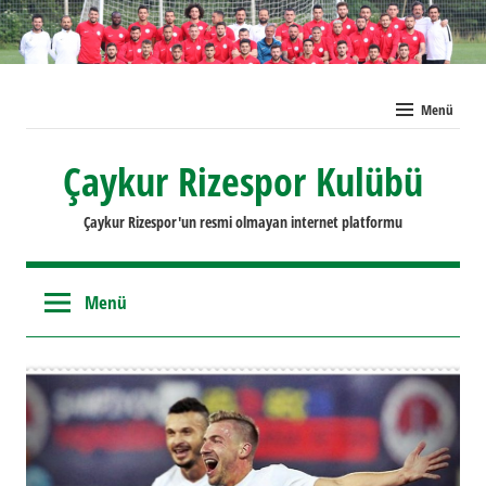
İçeriğe
geç
Menü
Çaykur Rizespor Kulübü
Çaykur Rizespor'un resmi olmayan internet platformu
Menü