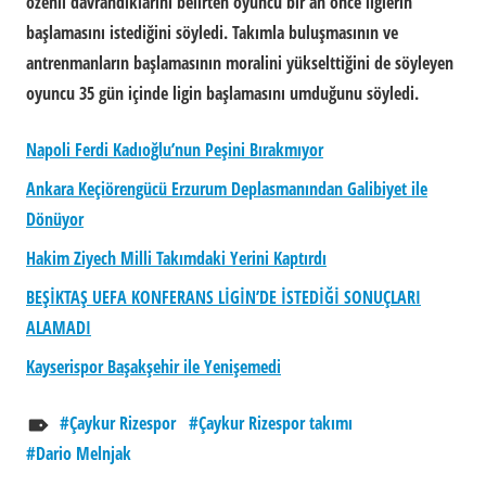
özenli davrandıklarını belirten oyuncu bir an önce liglerin
başlamasını istediğini söyledi. Takımla buluşmasının ve
antrenmanların başlamasının moralini yükselttiğini de söyleyen
oyuncu 35 gün içinde ligin başlamasını umduğunu söyledi.
Napoli Ferdi Kadıoğlu’nun Peşini Bırakmıyor
Ankara Keçiörengücü Erzurum Deplasmanından Galibiyet ile
Dönüyor
Hakim Ziyech Milli Takımdaki Yerini Kaptırdı
BEŞİKTAŞ UEFA KONFERANS LİGİN’DE İSTEDİĞİ SONUÇLARI
ALAMADI
Kayserispor Başakşehir ile Yenişemedi
Çaykur Rizespor
Çaykur Rizespor takımı
Dario Melnjak