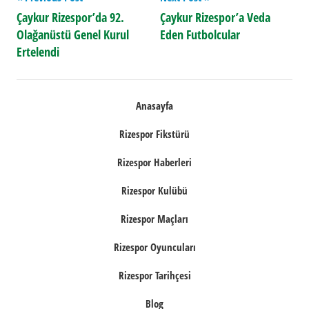
Yazı
Çaykur Rizespor’da 92.
Çaykur Rizespor’a Veda
gezinmesi
Olağanüstü Genel Kurul
Eden Futbolcular
Ertelendi
Anasayfa
Rizespor Fikstürü
Rizespor Haberleri
Rizespor Kulübü
Rizespor Maçları
Rizespor Oyuncuları
Rizespor Tarihçesi
Blog