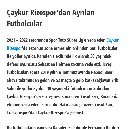
Çaykur Rizespor’dan Ayrılan
Futbolcular
2021 – 2022 sezonunda Spor Toto Süper Lig’e veda eden
Çaykur
Rizespor
’da sezonun sona ermesinin ardından bazı futbolcular
ile yollar ayrıldı. Karadeniz ekibinde ilk olarak 30 yaşındaki
defans oyuncusu Sebastian Holmen takıma veda etti. İsveçli
futbolcudan sonra 2019 yılının Temmuz ayında Hapoel Beer
Sheva takımından gelen ve 52 maçta 5 gole katkı sağlayan Erik
Sabo ile yollar ayrıldı. 30 yaşındaki futbolcunun ardından
Çaykur Rizespor’da sözleşmesi sona eren Yusuf Sarı, Karadeniz
ekibine veda eden isim oldu. Hatırlanacağı üzere Yusuf Sarı,
Trabzonspor’dan Çaykur Rizespor’a gelmişti.
Bu futbolcuların yanı sıra Karadeniz ekibinde Fernando Boldrin