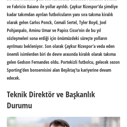
ve Fabricio Baiano ile yollar ayrıldı. Çaykur Rizespor’da şimdiye
kadar takımdan ayrılan futbolcuların yanı sıra takıma kiralık
olarak gelen Carlos Ponck, Cemali Sertel, Tyler Boyd, Joel
Pohjanpalo, Aminu Umar ve Papiss Cisse’nin de bu yıl
sözleşmeleri sona erdiği için önümüzdeki süreçte yolların
ayrılması bekleniyor. Son olarak Çaykur Rizespor’a veda eden
önemli isimlerden biri de devre arasında kiralık olarak takıma
gelen Gedson Fernandes oldu. Portekizli futbolcu, gelecek sezon
Sporting’den bonservisini alan Beşiktaş’ta kariyerine devam
edecek.
Teknik Direktör ve Başkanlık
Durumu