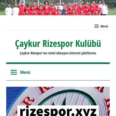
İçeriğe
geç
Menü
Çaykur Rizespor Kulübü
Çaykur Rizespor'un resmi olmayan internet platformu
Menü