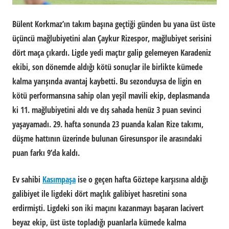
Bülent Korkmaz’ın takım başına geçtiği günden bu yana üst üste
üçüncü mağlubiyetini alan Çaykur Rizespor, mağlubiyet serisini
dört maça çıkardı. Ligde yedi maçtır galip gelemeyen Karadeniz
ekibi, son dönemde aldığı kötü sonuçlar ile birlikte kümede
kalma yarışında avantaj kaybetti. Bu sezonduysa de ligin en
kötü performansına sahip olan yeşil mavili ekip, deplasmanda
ki 11. mağlubiyetini aldı ve dış sahada henüz 3 puan sevinci
yaşayamadı. 29. hafta sonunda 23 puanda kalan Rize takımı,
düşme hattının üzerinde bulunan Giresunspor ile arasındaki
puan farkı 9’da kaldı.
Ev sahibi
Kasımpaşa
ise o geçen hafta Göztepe karşısına aldığı
galibiyet ile ligdeki dört maçlık galibiyet hasretini sona
erdirmişti. Ligdeki son iki maçını kazanmayı başaran lacivert
beyaz ekip, üst üste topladığı puanlarla kümede kalma