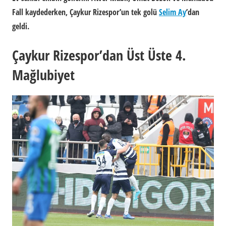
Fall kaydederken, Çaykur Rizespor’un tek golü
Selim Ay
’dan
geldi.
Çaykur Rizespor’dan Üst Üste 4.
Mağlubiyet