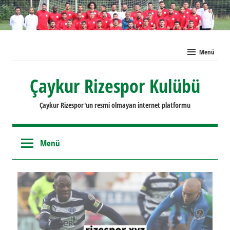
İçeriğe
geç
Menü
Çaykur Rizespor Kulübü
Çaykur Rizespor'un resmi olmayan internet platformu
Menü