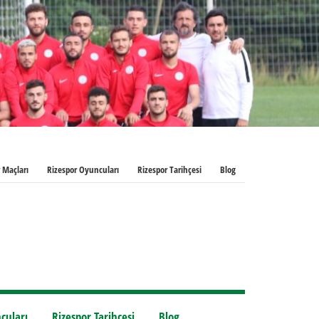
 Maçları
Rizespor Oyuncuları
Rizespor Tarihçesi
Blog
cuları
Rizespor Tarihçesi
Blog