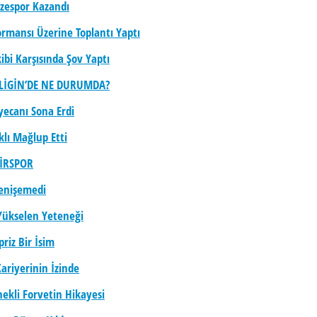
izespor Kazandı
rmansı Üzerine Toplantı Yaptı
bi Karşısında Şov Yaptı
LİGİN’DE NE DURUMDA?
yecanı Sona Erdi
klı Mağlup Etti
İRSPOR
Yenişemedi
Yükselen Yeteneği
riz Bir İsim
riyerinin İzinde
nekli Forvetin Hikayesi