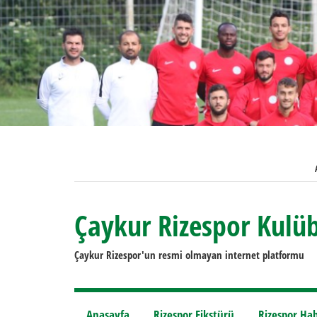
İçeriğe
geç
Çaykur Rizespor Kulü
Çaykur Rizespor'un resmi olmayan internet platformu
Anasayfa
Rizespor Fikstürü
Rizespor Hab