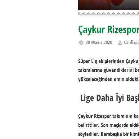
Çaykur Rizespo
30 Mayıs 2020
CanliSp
Süper Lig ekiplerinden
Çaykur
takımlarına güvendiklerini b
yükseleceğinden emin olduklar
Lige Daha İyi Baş
Çaykur Rizespor
takımının baş
belirttiler. Son maçlarda ald
söylediler. Bambaşka bir kimli