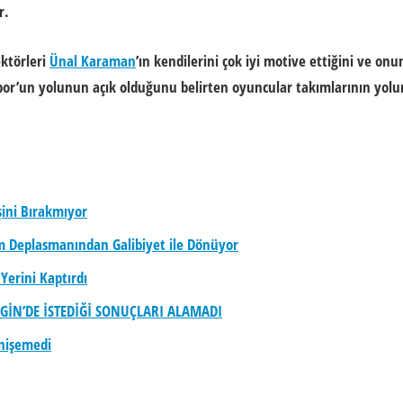
r.
ektörleri
Ünal Karaman
’ın kendilerini çok iyi motive ettiğini ve on
izespor’un yolunun açık olduğunu belirten oyuncular takımlarının yol
şini Bırakmıyor
 Deplasmanından Galibiyet ile Dönüyor
Yerini Kaptırdı
GİN’DE İSTEDİĞİ SONUÇLARI ALAMADI
enişemedi