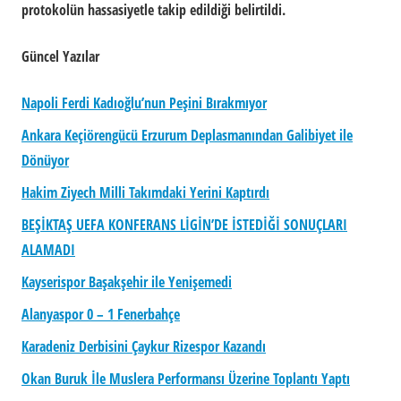
protokolün hassasiyetle takip edildiği belirtildi.
Güncel Yazılar
Napoli Ferdi Kadıoğlu’nun Peşini Bırakmıyor
Ankara Keçiörengücü Erzurum Deplasmanından Galibiyet ile
Dönüyor
Hakim Ziyech Milli Takımdaki Yerini Kaptırdı
BEŞİKTAŞ UEFA KONFERANS LİGİN’DE İSTEDİĞİ SONUÇLARI
ALAMADI
Kayserispor Başakşehir ile Yenişemedi
Alanyaspor 0 – 1 Fenerbahçe
Karadeniz Derbisini Çaykur Rizespor Kazandı
Okan Buruk İle Muslera Performansı Üzerine Toplantı Yaptı