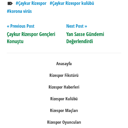
Çaykur Rizespor
Çaykur Rizespor kulübü
korona virüs
Yazı
Previous Post
Next Post
Çaykur Rizespor Gençleri
Yan Sasse Gündemi
gezinmesi
Konuştu
Değerlendirdi
Anasayfa
Rizespor Fikstürü
Rizespor Haberleri
Rizespor Kulübü
Rizespor Maçları
Rizespor Oyuncuları