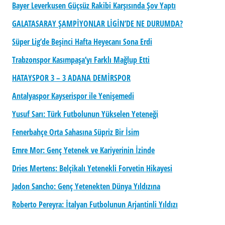
Bayer Leverkusen Güçsüz Rakibi Karşısında Şov Yaptı
GALATASARAY ŞAMPİYONLAR LİGİN’DE NE DURUMDA?
Süper Lig’de Beşinci Hafta Heyecanı Sona Erdi
Trabzonspor Kasımpaşa’yı Farklı Mağlup Etti
HATAYSPOR 3 – 3 ADANA DEMİRSPOR
Antalyaspor Kayserispor ile Yenişemedi
Yusuf Sarı: Türk Futbolunun Yükselen Yeteneği
Fenerbahçe Orta Sahasına Süpriz Bir İsim
Emre Mor: Genç Yetenek ve Kariyerinin İzinde
Dries Mertens: Belçikalı Yetenekli Forvetin Hikayesi
Jadon Sancho: Genç Yetenekten Dünya Yıldızına
Roberto Pereyra: İtalyan Futbolunun Arjantinli Yıldızı