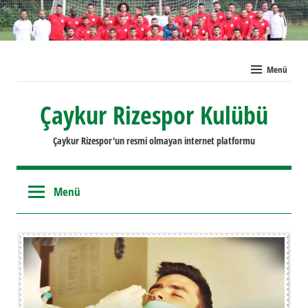
İçeriğe
geç
Menü
Çaykur Rizespor Kulübü
Çaykur Rizespor'un resmi olmayan internet platformu
Menü