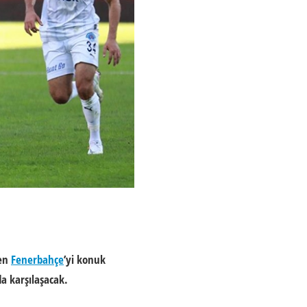
ken
Fenerbahçe
’yi konuk
a karşılaşacak.