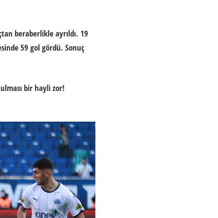
çtan beraberlikle ayrıldı. 19
lesinde 59 gol gördü. Sonuç
lması bir hayli zor!