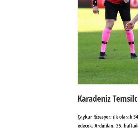
Karadeniz Temsilc
Çaykur Rizespor; ilk olarak 3
edecek. Ardından, 35. haftad