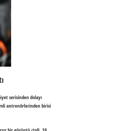
tı
yet serisinden dolayı
mli antrenörlerinden birisi
sız bir görüntü çizdi. 19