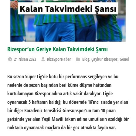
Rizespor’un Geriye Kalan Takvimdeki Şansı
21 Nisan 2022
RizeSporHaber
Blog
,
Çaykur Rizespor
,
Genel
Bu sezon Süper Lig’de kötü bir performans sergileyen ve bu
nedenle de sezon başından beri küme düşme hattından
kurtulamayan Rizespor adına artık vakit daralıyor. Ligde
oynanacak 5 haftanın kaldığı bu dönemde 16’ıncı sırada yer alan
bir diğer Karadeniz temsilcisi Giresunspor’un tam 10 puan
gerisinde yer alan Yeşil Mavili takım adına umutların azaldığı bir
noktada oynanacak maçlara da bir göz atmakta fayda var.