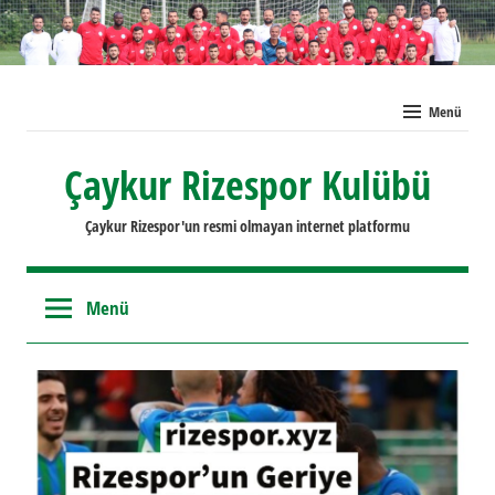
İçeriğe
geç
Menü
Çaykur Rizespor Kulübü
Çaykur Rizespor'un resmi olmayan internet platformu
Menü