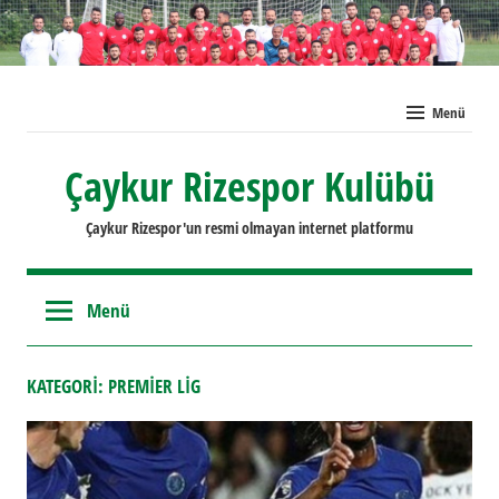
İçeriğe
geç
Menü
Çaykur Rizespor Kulübü
Çaykur Rizespor'un resmi olmayan internet platformu
Menü
KATEGORI:
PREMIER LIG