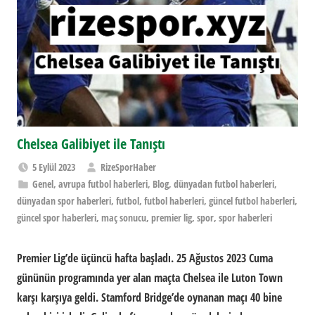
Chelsea Galibiyet ile Tanıştı
5 Eylül 2023
RizeSporHaber
Genel
,
avrupa futbol haberleri
,
Blog
,
dünyadan futbol haberleri
,
dünyadan spor haberleri
,
futbol
,
futbol haberleri
,
güncel futbol haberleri
,
güncel spor haberleri
,
maç sonucu
,
premier lig
,
spor
,
spor haberleri
Premier Lig’de üçüncü hafta başladı. 25 Ağustos 2023 Cuma
gününün programında yer alan maçta Chelsea ile Luton Town
karşı karşıya geldi. Stamford Bridge’de oynanan maçı 40 bine