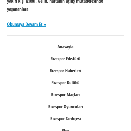
yakın kişi izledi. Gelin, haftanın açılış mücadelesinde
yaşananlara
Okumaya Devam Et
Anasayfa
Rizespor Fikstürü
Rizespor Haberleri
Rizespor Kulübü
Rizespor Maçları
Rizespor Oyuncuları
Rizespor Tarihçesi
Blog