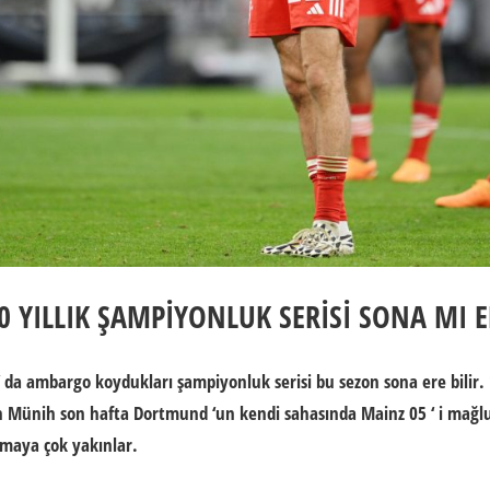
 YILLIK ŞAMPİYONLUK SERİSİ SONA MI E
da ambargo koydukları şampiyonluk serisi bu sezon sona ere bilir. 
Münih son hafta Dortmund ‘un kendi sahasında Mainz 05 ‘ i mağlup
maya çok yakınlar.