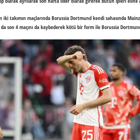
ip olarak ayrılarak son hafta lider olarak girerek bütün ipleri eline a
n iki takımın maçlarında Borussia Dortmund kendi sahasında Mainz 0
a da son 4 maçını da kaybederek kötü bir form ile Borussia Dortmun