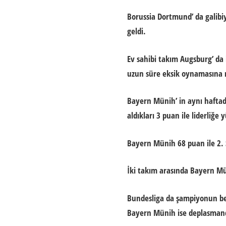
Borussia Dortmund’ da galibiye
geldi.
Ev sahibi takım Augsburg’ da 
uzun süre eksik oynamasına 
Bayern Münih’ in aynı hafta
aldıkları 3 puan ile liderliğe 
Bayern Münih 68 puan ile 2. S
İki takım arasında Bayern Mü
Bundesliga da şampiyonun be
Bayern Münih ise deplasmand