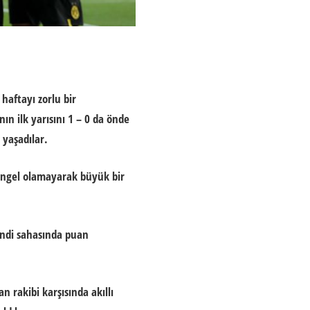
haftayı zorlu bir
n ilk yarısını 1 – 0 da önde
 yaşadılar.
e engel olamayarak büyük bir
endi sahasında puan
n rakibi karşısında akıllı