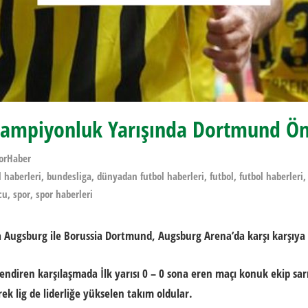
Şampiyonluk Yarışında Dortmund Ö
orHaber
 haberleri
,
bundesliga
,
dünyadan futbol haberleri
,
futbol
,
futbol haberleri
cu
,
spor
,
spor haberleri
a Augsburg ile Borussia Dortmund, Augsburg Arena’da karşı karşıya 
ilendiren karşılaşmada İlk yarısı 0 – 0 sona eren maçı konuk ekip sa
erek lig de liderliğe yükselen takım oldular.