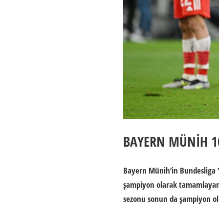
BAYERN MÜNİH 10
Bayern Münih’in Bundesliga ‘ 
şampiyon olarak tamamlayan 
sezonu sonun da şampiyon ol