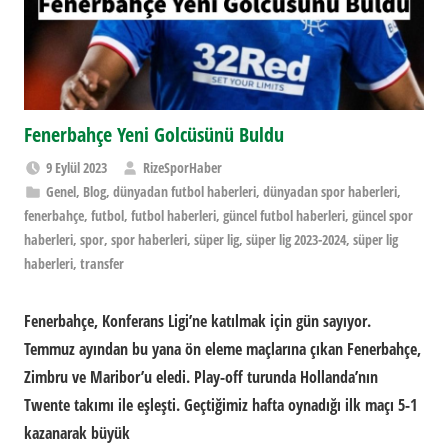
Fenerbahçe Yeni Golcüsünü Buldu
9 Eylül 2023
RizeSporHaber
Genel
,
Blog
,
dünyadan futbol haberleri
,
dünyadan spor haberleri
,
fenerbahçe
,
futbol
,
futbol haberleri
,
güncel futbol haberleri
,
güncel spor
haberleri
,
spor
,
spor haberleri
,
süper lig
,
süper lig 2023-2024
,
süper lig
haberleri
,
transfer
Fenerbahçe, Konferans Ligi’ne katılmak için gün sayıyor.
Temmuz ayından bu yana ön eleme maçlarına çıkan Fenerbahçe,
Zimbru ve Maribor’u eledi. Play-off turunda Hollanda’nın
Twente takımı ile eşleşti. Geçtiğimiz hafta oynadığı ilk maçı 5-1
kazanarak büyük