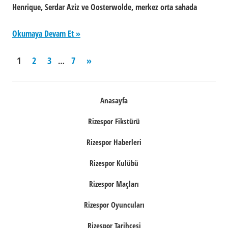
Henrique, Serdar Aziz ve Oosterwolde, merkez orta sahada
Okumaya Devam Et
Yazı
Next
1
2
3
7
»
…
Posts
sayfalaması
Anasayfa
Rizespor Fikstürü
Rizespor Haberleri
Rizespor Kulübü
Rizespor Maçları
Rizespor Oyuncuları
Rizespor Tarihçesi