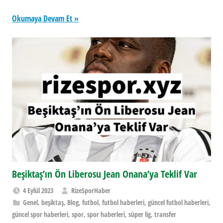
Okumaya Devam Et
Beşiktaş’ın Ön Liberosu Jean Onana’ya Teklif Var
4 Eylül 2023
RizeSporHaber
Genel
,
beşiktaş
,
Blog
,
futbol
,
futbol haberleri
,
güncel futbol haberleri
,
güncel spor haberleri
,
spor
,
spor haberleri
,
süper lig
,
transfer