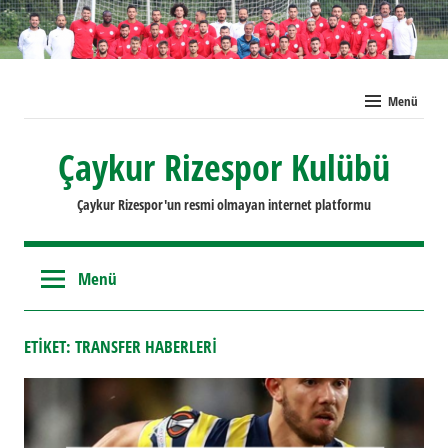
İçeriğe
geç
Menü
Çaykur Rizespor Kulübü
Çaykur Rizespor'un resmi olmayan internet platformu
Menü
ETIKET:
TRANSFER HABERLERI