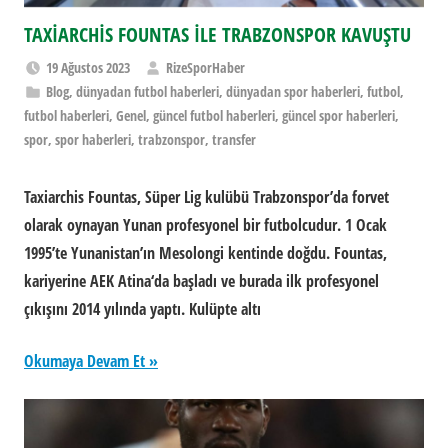
TAXİARCHİS FOUNTAS İLE TRABZONSPOR KAVUŞTU
19 Ağustos 2023
RizeSporHaber
Blog
,
dünyadan futbol haberleri
,
dünyadan spor haberleri
,
futbol
,
futbol haberleri
,
Genel
,
güncel futbol haberleri
,
güncel spor haberleri
,
spor
,
spor haberleri
,
trabzonspor
,
transfer
Taxiarchis Fountas, Süper Lig kulübü Trabzonspor’da forvet
olarak oynayan Yunan profesyonel bir futbolcudur. 1 Ocak
1995’te Yunanistan’ın Mesolongi kentinde doğdu. Fountas,
kariyerine AEK Atina‘da başladı ve burada ilk profesyonel
çıkışını 2014 yılında yaptı. Kulüpte altı
Okumaya Devam Et