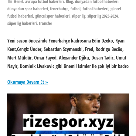
Genel
,
avrupa futbol haberleri
,
Blog
,
dünyadan futbol haberleri
,
dünyadan spor haberleri
,
fenerbahçe
,
futbol
,
futbol haberleri
,
güncel
futbol haberleri
,
güncel spor haberleri
,
süper lig
,
süper lig 2023-2024
,
süper lig haberleri
,
transfer
Yeni sezon öncesinde Fenerbahçe kadrosuna Edin Dzeko, Ryan
Kent,Cengiz Ünder, Sebastian Szymanski, Fred, Rodrigo Becão,
Mert Müldür, Omar Fayed, Alexander Djiku, Dusan Tadic, Umut
Nayir, Dominik Livakovic gibi önemli isimler ile çok iyi bir kadro
Okumaya Devam Et