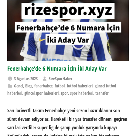
Fenerbahçe’de 6 Numara İçin İki Aday Var
3 Ağustos 2023
RizeSporHaber
Genel
,
Blog
,
fenerbahçe
,
futbol
,
futbol haberleri
,
güncel futbol
haberleri
,
güncel spor haberleri
,
spor
,
spor haberleri
,
transfer
Sarı lacivertli takım Fenerbahçe yeni sezon hazırlıklarını son
sürat devam ediyorlar. Hareketli bir yaz transfer dönemi geçiren
sarı lacivertliler süper lig de şampiyonluk yarışında kupayı