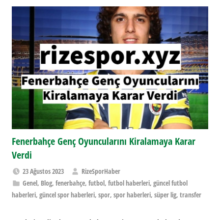
Fenerbahçe Genç Oyuncularını Kiralamaya Karar
Verdi
23 Ağustos 2023
RizeSporHaber
Genel
,
Blog
,
fenerbahçe
,
futbol
,
futbol haberleri
,
güncel futbol
haberleri
,
güncel spor haberleri
,
spor
,
spor haberleri
,
süper lig
,
transfer