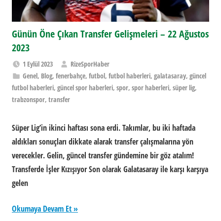
Günün Öne Çıkan Transfer Gelişmeleri – 22 Ağustos
2023
1 Eylül 2023
RizeSporHaber
Genel
,
Blog
,
fenerbahçe
,
futbol
,
futbol haberleri
,
galatasaray
,
güncel
futbol haberleri
,
güncel spor haberleri
,
spor
,
spor haberleri
,
süper lig
,
trabzonspor
,
transfer
Süper Lig’in ikinci haftası sona erdi. Takımlar, bu iki haftada
aldıkları sonuçları dikkate alarak transfer çalışmalarına yön
verecekler. Gelin, güncel transfer gündemine bir göz atalım!
Transferde İşler Kızışıyor Son olarak Galatasaray ile karşı karşıya
gelen
Okumaya Devam Et