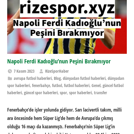
Napoli Ferdi Kadıoğlu’nun Peşini Bırakmıyor
7 Kasım 2023
RizeSporHaber
avrupa futbol haberleri
,
Blog
,
dünyadan futbol haberleri
,
dünyadan
spor haberleri
,
fenerbahçe
,
futbol
,
futbol haberleri
,
Genel
,
güncel futbol
haberleri
,
güncel spor haberleri
,
spor
,
spor haberleri
,
transfer
Fenerbahçe’de işler yolunda gidiyor. Sarı lacivertli takım, milli
ara öncesinde hem Süper Lig’de hem de Avrupa’da çıkmış
olduğu 16 maçı da kazanmıştı. Fenerbahçe’nin Süper Lig’in