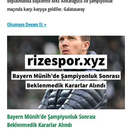
deplasmanda başkentte MKE Ankaragücü ile şampiyonluk
maçında karşı karşıya geldiler. Galatasaray
Okumaya Devam Et
Bayern Münih’de Şampiyonluk Sonrası
Beklenmedik Kararlar Alındı