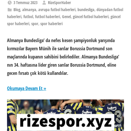
3 Temmuz 2023
RizeSporHaber
Blog
,
almanya
,
avrupa futbol haberleri
,
bundesliga
,
dünyadan futbol
haberleri
,
futbol
,
futbol haberleri
,
Genel
,
güncel futbol haberleri
,
güncel
spor haberleri
,
spor
,
spor haberleri
Almanya Bundesliga’ da nefes kesen şampiyonluk yarışında
kırmızılar Bayern Münih ile sarılar Borussia Dortmund son
maçlarında kupanın sahibini belirlediler. Almanya Bundesliga’
nın 34. haftasına lider giren sarılar Borussia Dortmund, eline
gecen fırsatı çok kötü kullandılar.
Okumaya Devam Et