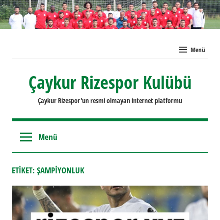
İçeriğe
geç
Menü
Çaykur Rizespor Kulübü
Çaykur Rizespor'un resmi olmayan internet platformu
Menü
ETIKET:
ŞAMPIYONLUK