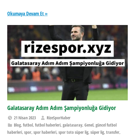
Okumaya Devam Et
Galatasaray Adım Adım Şampiyonluğa Gidiyor
21 Nisan 2023
RizeSporHaber
Blog
,
futbol
,
futbol haberleri
,
galatasaray
,
Genel
,
güncel futbol
haberleri
,
spor
,
spor haberleri
,
spor toto süper lig
,
süper lig
,
transfer
,