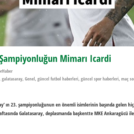
 Şampiyonluğun Mimarı Icardi
orHaber
,
galatasaray
,
Genel
,
güncel futbol haberleri
,
güncel spor haberleri
,
maç so
ray’ ın 23. şampiyonluğunun en önemli isimlerinin başında gelen hiç 
. haftasında Galatasaray, deplasmanda başkentte MKE Ankaragücü il