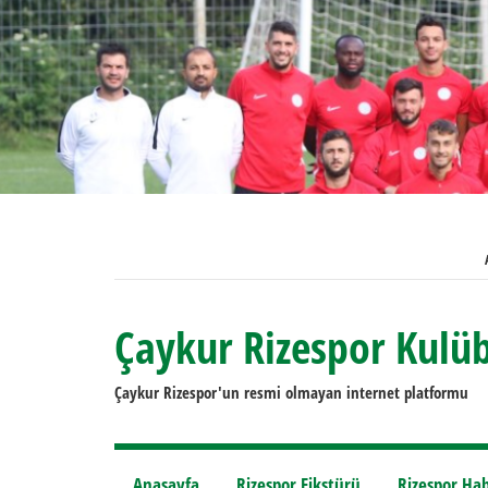
İçeriğe
geç
Çaykur Rizespor Kulü
Çaykur Rizespor'un resmi olmayan internet platformu
Anasayfa
Rizespor Fikstürü
Rizespor Hab