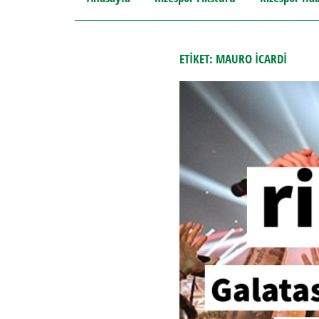
ETIKET:
MAURO ICARDI