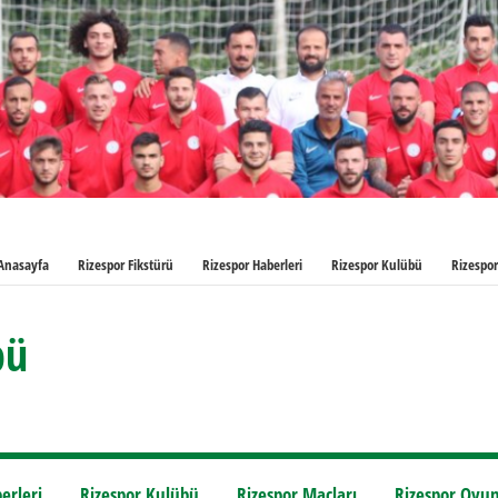
Anasayfa
Rizespor Fikstürü
Rizespor Haberleri
Rizespor Kulübü
Rizespor
bü
erleri
Rizespor Kulübü
Rizespor Maçları
Rizespor Oyun