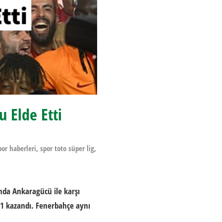
 Elde Etti
por haberleri
,
spor toto süper lig
,
nda Ankaragücü ile karşı
4-1 kazandı. Fenerbahçe aynı