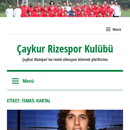
İçeriğe
geç
Menü
Çaykur Rizespor Kulübü
Çaykur Rizespor'un resmi olmayan internet platformu
Menü
ETIKET:
ISMAIL KARTAL