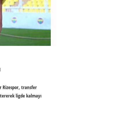
l
 Rizespor, transfer
stererek ligde kalmayı