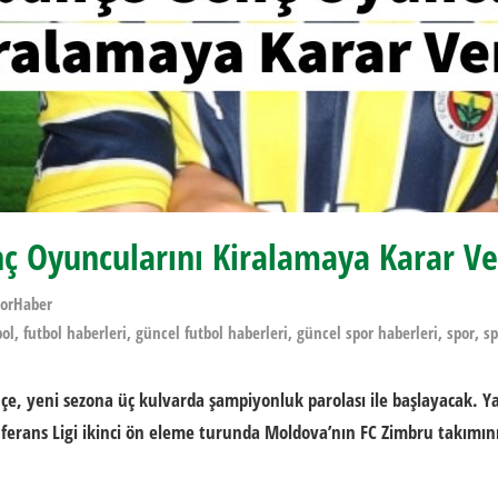
ç Oyuncularını Kiralamaya Karar Ve
porHaber
bol
,
futbol haberleri
,
güncel futbol haberleri
,
güncel spor haberleri
,
spor
,
sp
hçe, yeni sezona üç kulvarda şampiyonluk parolası ile başlayacak. Y
nferans Ligi ikinci ön eleme turunda Moldova’nın FC Zimbru takımın