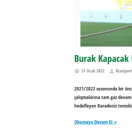
Burak Kapacak 
31 Ocak 2022
RizeSpor
2021/2022 sezonunda bir önce
çalışmalarına tam gaz devam 
hedefleyen Karadeniz temsilc
Okumaya Devam Et