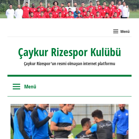
İçeriğe
geç
Menü
Çaykur Rizespor Kulübü
Çaykur Rizespor'un resmi olmayan internet platformu
Menü