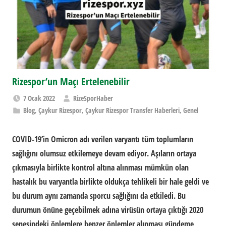
Rizespor’un Maçı Ertelenebilir
7 Ocak 2022
RizeSporHaber
Blog
,
Çaykur Rizespor
,
Çaykur Rizespor Transfer Haberleri
,
Genel
COVID-19’in Omicron adı verilen varyantı tüm toplumların
sağlığını olumsuz etkilemeye devam ediyor. Aşıların ortaya
çıkmasıyla birlikte kontrol altına alınması mümkün olan
hastalık bu varyantla birlikte oldukça tehlikeli bir hale geldi ve
bu durum aynı zamanda sporcu sağlığını da etkiledi. Bu
durumun önüne geçebilmek adına virüsün ortaya çıktığı 2020
senesindeki önlemlere benzer önlemler alınması gündeme