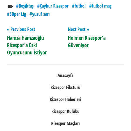
Beşiktaş
Çaykur Rizespor
futbol
futbol maçı
Süper Lig
yusuf sarı
Yazı
Previous Post
Next Post
Hamza Hamzaoğlu
Holmen Rizespor’a
gezinmesi
Rizespor’a Eski
Güveniyor
Oyuncusunu İstiyor
Anasayfa
Rizespor Fikstürü
Rizespor Haberleri
Rizespor Kulübü
Rizespor Maçları