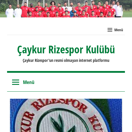
İçeriğe
geç
Menü
Çaykur Rizespor Kulübü
Çaykur Rizespor'un resmi olmayan internet platformu
Menü