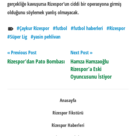
gerçekliğe kavuşursa Rizespor’un ciddi bir operasyona girmiş
olduğunu söylemek yanlış olmayacak.
Çaykur Rizespor
futbol
futbol haberleri
Rizespor
Süper Lig
yasin pehlivan
Yazı
Previous Post
Next Post
Rizespor’dan Pato Bombası
Hamza Hamzaoğlu
gezinmesi
Rizespor’a Eski
Oyuncusunu İstiyor
Anasayfa
Rizespor Fikstürü
Rizespor Haberleri