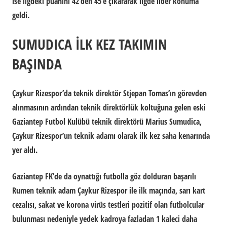
ise ligdeki puanını 42’den 45’e çıkararak ligde lider konuma
geldi.
SUMUDICA İLK KEZ TAKIMIN
BAŞINDA
Çaykur Rizespor’da teknik direktör Stjepan Tomas’ın görevden
alınmasının ardından teknik direktörlük koltuğuna gelen eski
Gaziantep Futbol Kulübü teknik direktörü Marius Sumudica,
Çaykur Rizespor’un teknik adamı olarak ilk kez saha kenarında
yer aldı.
Gaziantep FK’de da oynattığı futbolla göz dolduran başarılı
Rumen teknik adam Çaykur Rizespor ile ilk maçında, sarı kart
cezalısı, sakat ve korona virüs testleri pozitif olan futbolcular
bulunması nedeniyle yedek kadroya fazladan 1 kaleci daha