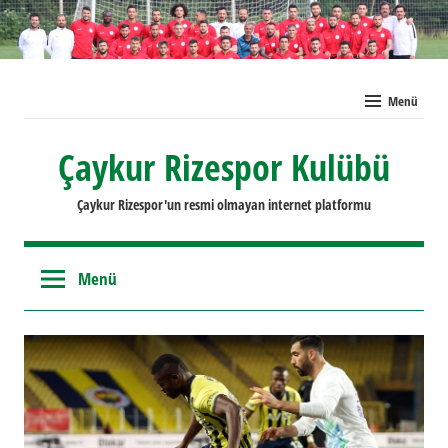
İçeriğe
geç
Menü
Çaykur Rizespor Kulübü
Çaykur Rizespor'un resmi olmayan internet platformu
Menü