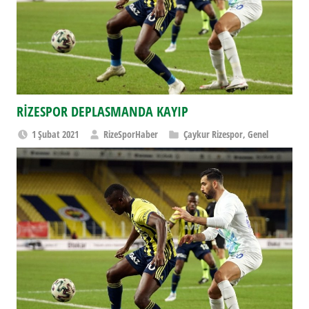
RİZESPOR DEPLASMANDA KAYIP
1 Şubat 2021
RizeSporHaber
Çaykur Rizespor
,
Genel