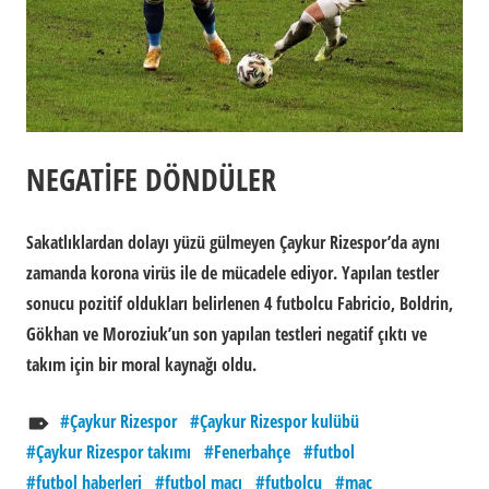
NEGATİFE DÖNDÜLER
Sakatlıklardan dolayı yüzü gülmeyen Çaykur Rizespor’da aynı
zamanda korona virüs ile de mücadele ediyor. Yapılan testler
sonucu pozitif oldukları belirlenen 4 futbolcu Fabricio, Boldrin,
Gökhan ve Moroziuk’un son yapılan testleri negatif çıktı ve
takım için bir moral kaynağı oldu.
Çaykur Rizespor
Çaykur Rizespor kulübü
Çaykur Rizespor takımı
Fenerbahçe
futbol
futbol haberleri
futbol maçı
futbolcu
maç