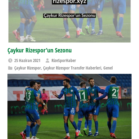
Çaykur Rizespor’un Sezonu
25 Haziran 2021
RizeSporHaber
Çaykur Rizespor
,
Çaykur Rizespor Transfer Haberleri
,
Genel