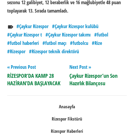
sezonu 12 galibiyet, 12 beraberlik ve 16 mağlubiyetle 48 puan
toplayarak 13. Sırada tamamladı.
Çaykur Rizespor
Çaykur Rizespor kulübü
Çaykur Rizespor t
Çaykur Rizespor takımı
futbol
futbol haberleri
futbol maçı
futbolcu
Rize
Rizespor
Rizespor teknik direktörü
Yazı
Previous Post
Next Post
RİZESPOR’DA KAMP 28
Çaykur Rizespor’un Son
gezinmesi
HAZİRAN’DA BAŞLAYACAK
Hazırlık Bilançosu
Anasayfa
Rizespor Fikstürü
Rizespor Haberleri