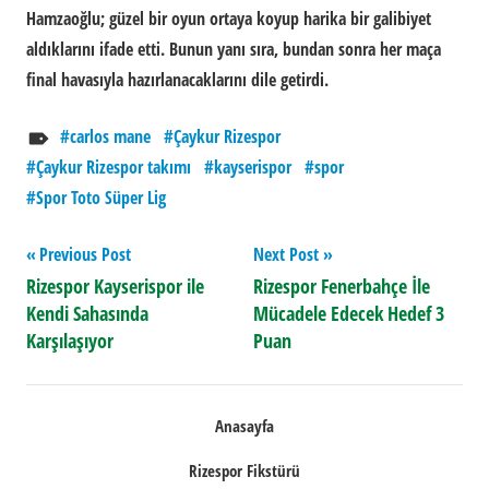
Hamzaoğlu; güzel bir oyun ortaya koyup harika bir galibiyet
aldıklarını ifade etti. Bunun yanı sıra, bundan sonra her maça
final havasıyla hazırlanacaklarını dile getirdi.
carlos mane
Çaykur Rizespor
Çaykur Rizespor takımı
kayserispor
spor
Spor Toto Süper Lig
Yazı
Previous Post
Next Post
Rizespor Kayserispor ile
Rizespor Fenerbahçe İle
gezinmesi
Kendi Sahasında
Mücadele Edecek Hedef 3
Karşılaşıyor
Puan
Anasayfa
Rizespor Fikstürü