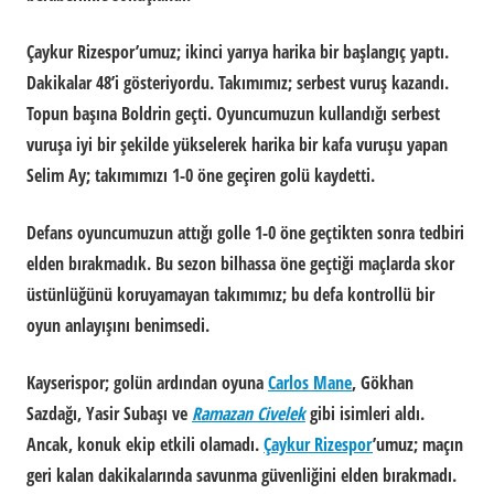
Çaykur Rizespor’umuz; ikinci yarıya harika bir başlangıç yaptı.
Dakikalar 48’i gösteriyordu. Takımımız; serbest vuruş kazandı.
Topun başına Boldrin geçti. Oyuncumuzun kullandığı serbest
vuruşa iyi bir şekilde yükselerek harika bir kafa vuruşu yapan
Selim Ay; takımımızı 1-0 öne geçiren golü kaydetti.
Defans oyuncumuzun attığı golle 1-0 öne geçtikten sonra tedbiri
elden bırakmadık. Bu sezon bilhassa öne geçtiği maçlarda skor
üstünlüğünü koruyamayan takımımız; bu defa kontrollü bir
oyun anlayışını benimsedi.
Kayserispor; golün ardından oyuna
Carlos Mane
, Gökhan
Sazdağı, Yasir Subaşı ve
Ramazan Civelek
gibi isimleri aldı.
Ancak, konuk ekip etkili olamadı.
Çaykur Rizespor
’umuz; maçın
geri kalan dakikalarında savunma güvenliğini elden bırakmadı.