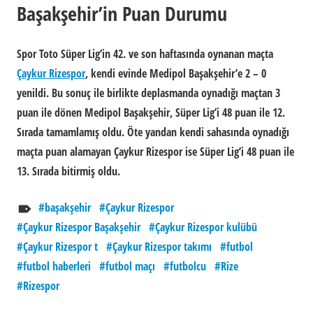
Başakşehir’in Puan Durumu
Spor Toto Süper Lig’in 42. ve son haftasında oynanan maçta
Çaykur Rizespor
, kendi evinde Medipol Başakşehir’e 2 – 0
yenildi. Bu sonuç ile birlikte deplasmanda oynadığı maçtan 3
puan ile dönen Medipol Başakşehir, Süper Lig’i 48 puan ile 12.
Sırada tamamlamış oldu. Öte yandan kendi sahasında oynadığı
maçta puan alamayan Çaykur Rizespor ise Süper Lig’i 48 puan ile
13. Sırada bitirmiş oldu.
başakşehir
Çaykur Rizespor
Çaykur Rizespor Başakşehir
Çaykur Rizespor kulübü
Çaykur Rizespor t
Çaykur Rizespor takımı
futbol
futbol haberleri
futbol maçı
futbolcu
Rize
Rizespor