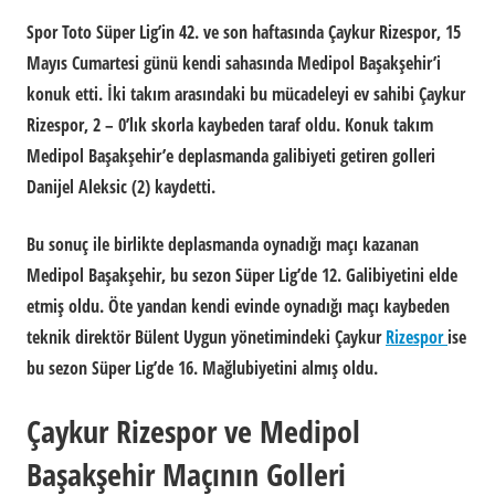
Spor Toto Süper Lig’in 42. ve son haftasında Çaykur Rizespor, 15
Mayıs Cumartesi günü kendi sahasında Medipol Başakşehir’i
konuk etti. İki takım arasındaki bu mücadeleyi ev sahibi Çaykur
Rizespor, 2 – 0’lık skorla kaybeden taraf oldu. Konuk takım
Medipol Başakşehir’e deplasmanda galibiyeti getiren golleri
Danijel Aleksic (2) kaydetti.
Bu sonuç ile birlikte deplasmanda oynadığı maçı kazanan
Medipol Başakşehir, bu sezon Süper Lig’de 12. Galibiyetini elde
etmiş oldu. Öte yandan kendi evinde oynadığı maçı kaybeden
teknik direktör Bülent Uygun yönetimindeki Çaykur
Rizespor
ise
bu sezon Süper Lig’de 16. Mağlubiyetini almış oldu.
Çaykur Rizespor ve Medipol
Başakşehir Maçının Golleri