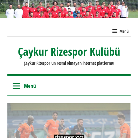
İçeriğe
geç
Menü
Çaykur Rizespor Kulübü
Çaykur Rizespor'un resmi olmayan internet platformu
Menü