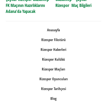
gezinmesi
FK Maçının Hazırlıklarını
Rizespor Maç Bilgileri
Adana’da Yapacak
Anasayfa
Rizespor Fikstürü
Rizespor Haberleri
Rizespor Kulübü
Rizespor Maçları
Rizespor Oyuncuları
Rizespor Tarihçesi
Blog