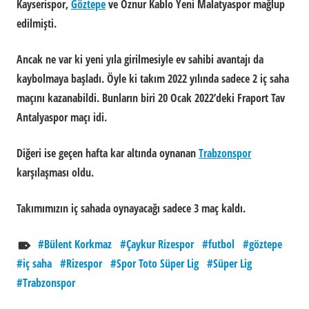
Kayserispor,
Göztepe
ve Öznur Kablo Yeni Malatyaspor mağlup
edilmişti.
Ancak ne var ki yeni yıla girilmesiyle ev sahibi avantajı da
kaybolmaya başladı. Öyle ki takım 2022 yılında sadece 2 iç saha
maçını kazanabildi. Bunların biri 20 Ocak 2022’deki Fraport Tav
Antalyaspor maçı idi.
Diğeri ise geçen hafta kar altında oynanan
Trabzonspor
karşılaşması oldu.
Takımımızın iç sahada oynayacağı sadece 3 maç kaldı.
Bülent Korkmaz
Çaykur Rizespor
futbol
göztepe
iç saha
Rizespor
Spor Toto Süper Lig
Süper Lig
Trabzonspor