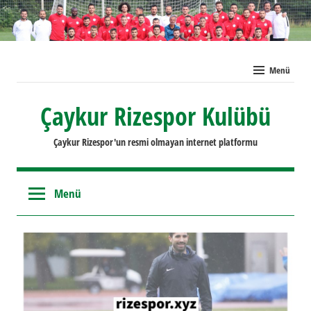
İçeriğe
geç
Menü
Çaykur Rizespor Kulübü
Çaykur Rizespor'un resmi olmayan internet platformu
Menü