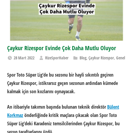
Çaykur Rizespor Evinde Çok Daha Mutlu Oluyor
28 Mart 2022
RizeSporHaber
Blog
,
Çaykur Rizespor
,
Genel
Spor Toto Süper Lig’de bu sezonu bir hayli sıkıntılı geçiren
Çaykur Rizespor, istikrarsız geçen sezonun ardından kümede
kalmak için son kozlarını oynayacak.
An itibariyle takımın başında bulunan teknik direktör
Bülent
Korkmaz
önderliğinde kritik maçlara çıkacak olan Spor Toto
Süper Lig’deki Karadeniz temsilcilerinden Çaykur Rizespor, bu
sezon taraftarlarını üzdü.