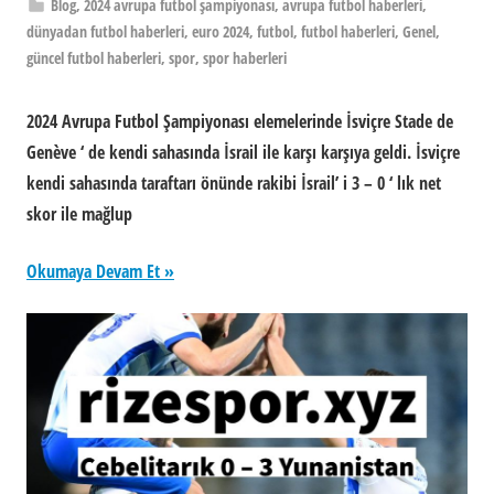
Blog
,
2024 avrupa futbol şampiyonası
,
avrupa futbol haberleri
,
dünyadan futbol haberleri
,
euro 2024
,
futbol
,
futbol haberleri
,
Genel
,
güncel futbol haberleri
,
spor
,
spor haberleri
2024 Avrupa Futbol Şampiyonası elemelerinde İsviçre Stade de
Genève ‘ de kendi sahasında İsrail ile karşı karşıya geldi. İsviçre
kendi sahasında taraftarı önünde rakibi İsrail’ i 3 – 0 ‘ lık net
skor ile mağlup
Okumaya Devam Et