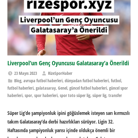
Liverpool’un Genç Oyuncusu Galatasaray’a Önerildi
23 Mayıs 2023
RizeSporHaber
Blog
,
avrupa futbol haberleri
,
dünyadan futbol haberleri
,
futbol
,
futbol haberleri
,
galatasaray
,
Genel
,
güncel futbol haberleri
,
güncel spor
haberleri
,
spor
,
spor haberleri
,
spor toto süper lig
,
süper lig
,
transfer
Süper Lig’de şampiyonluk ipini göğüslemek isteyen sarı kırmızılı
takım Galatasaray’da derbi hazırlıkları sürüyor. Ligin 32.
Haftasında şampiyonluk yarısı içinde oldukça önemli bir