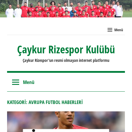
İçeriğe
geç
Menü
Çaykur Rizespor Kulübü
Çaykur Rizespor'un resmi olmayan internet platformu
Menü
KATEGORI:
AVRUPA FUTBOL HABERLERI