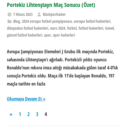
Portekiz Lihtenştayn Maç Sonucu (Özet)
7 Nisan 2023
RizeSporHaber
Blog
,
2024 avrupa futbol şampiyonası
,
avrupa futbol haberleri
,
dünyadan futbol haberleri
,
euro 2024
,
futbol
,
futbol haberleri
,
Genel
,
güncel futbol haberleri
,
spor
,
spor haberleri
Avrupa Şampiyonası Elemeleri J Grubu ilk maçında Portekiz,
sahasında Lihtenştayn’ı ağırladı. Portekizli yıldız oyuncu
Ronaldo’nun rekora imza attığı müsabakada gülen taraf 4-0’lık
sonuçla Portekiz oldu. Maça ilk 11’de başlayan Ronaldo, 197
maçla tarihte en fazla
Okumaya Devam Et
Yazı
Previous
«
1
2
3
4
Posts
sayfalaması