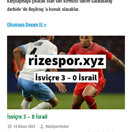
karşılaşmaya çıkacak olan sarı kırmızılı takım Galatasaray
derbide ‘de Beşiktaş ‘a konuk olacaklar.
Okumaya Devam Et
İsviçre 3 – 0 İsrail
14 Nisan 2023
RizeSporHaber