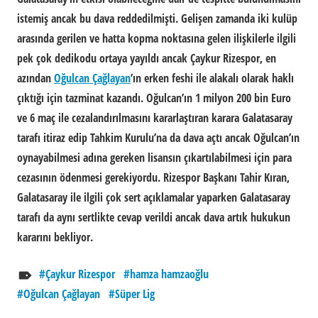
istemiş ancak bu dava reddedilmişti. Gelişen zamanda iki kulüp
arasında gerilen ve hatta kopma noktasına gelen ilişkilerle ilgili
pek çok dedikodu ortaya yayıldı ancak Çaykur Rizespor, en
azından
Oğulcan Çağlayan
’ın erken feshi ile alakalı olarak haklı
çıktığı için tazminat kazandı. Oğulcan’ın 1 milyon 200 bin Euro
ve 6 maç ile cezalandırılmasını kararlaştıran karara Galatasaray
tarafı itiraz edip Tahkim Kurulu’na da dava açtı ancak Oğulcan’ın
oynayabilmesi adına gereken lisansın çıkartılabilmesi için para
cezasının ödenmesi gerekiyordu. Rizespor Başkanı Tahir Kıran,
Galatasaray ile ilgili çok sert açıklamalar yaparken Galatasaray
tarafı da aynı sertlikte cevap verildi ancak dava artık hukukun
kararını bekliyor.
Çaykur Rizespor
hamza hamzaoğlu
Oğulcan Çağlayan
Süper Lig