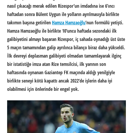
nasıl çıkacağı merak edilen Rizespor’un imdadına ise 6’ıncı
haftadan sonra Bülent Uygun ile yolların ayrılmasıyla birlikte
takımın başına getirilen
Hamza Hamzaoğlu
’nun formülü yetişti.
Hamza Hamzaoğlu ile birlikte 10’uncu haftada sezondaki ilk
galibiyetini almayı başaran Rizespor, iç sahada oynadığı üst üste
5 maçın tamamından galip ayrılınca bilanço biraz daha yükseldi.
İlk devreyi deplasman galibiyeti olmadan tamamlayarak ilginç
bir istatistiğe imza atan Rize temsilcisi, ilk yarının son
haftasında oynanan Gaziantep FK maçında aldığı yenilgiyle
birlikte seneyi kötü kapattı ancak 2022’de işlerin daha iyi
olabilmesi için önlerinde bir engel yok.